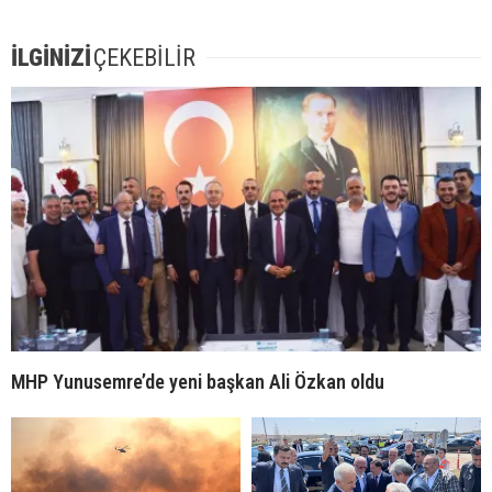
İLGİNİZİ
ÇEKEBİLİR
MHP Yunusemre’de yeni başkan Ali Özkan oldu