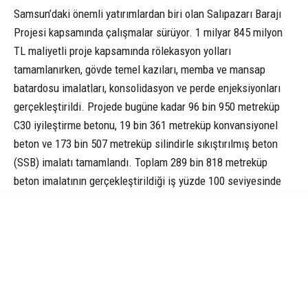
Samsun’daki önemli yatırımlardan biri olan Salıpazarı Barajı
Projesi kapsamında çalışmalar sürüyor. 1 milyar 845 milyon
TL maliyetli proje kapsamında rölekasyon yolları
tamamlanırken, gövde temel kazıları, memba ve mansap
batardosu imalatları, konsolidasyon ve perde enjeksiyonları
gerçekleştirildi. Projede bugüne kadar 96 bin 950 metreküp
C30 iyileştirme betonu, 19 bin 361 metreküp konvansiyonel
beton ve 173 bin 507 metreküp silindirle sıkıştırılmış beton
(SSB) imalatı tamamlandı. Toplam 289 bin 818 metreküp
beton imalatının gerçekleştirildiği iş yüzde 100 seviyesinde
tasfiye edildi.
Aynı projenin 2 milyar 946 milyon TL maliyetli ikmal işinde ise
çalışmalar yüzde 55 seviyesinde devam ediyor. Temelden
yüksekliği 76,02 metre olacak ve 26,12 milyon metreküp su
depolayacak barajın tamamlanmasıyla 13 bin 950 dekar tarım