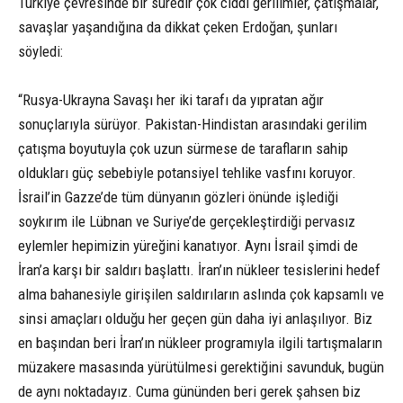
Türkiye çevresinde bir süredir çok ciddi gerilimler, çatışmalar,
savaşlar yaşandığına da dikkat çeken Erdoğan, şunları
söyledi:
“Rusya-Ukrayna Savaşı her iki tarafı da yıpratan ağır
sonuçlarıyla sürüyor. Pakistan-Hindistan arasındaki gerilim
çatışma boyutuyla çok uzun sürmese de tarafların sahip
oldukları güç sebebiyle potansiyel tehlike vasfını koruyor.
İsrail’in Gazze’de tüm dünyanın gözleri önünde işlediği
soykırım ile Lübnan ve Suriye’de gerçekleştirdiği pervasız
eylemler hepimizin yüreğini kanatıyor. Aynı İsrail şimdi de
İran’a karşı bir saldırı başlattı. İran’ın nükleer tesislerini hedef
alma bahanesiyle girişilen saldırıların aslında çok kapsamlı ve
sinsi amaçları olduğu her geçen gün daha iyi anlaşılıyor. Biz
en başından beri İran’ın nükleer programıyla ilgili tartışmaların
müzakere masasında yürütülmesi gerektiğini savunduk, bugün
de aynı noktadayız. Cuma gününden beri gerek şahsen biz