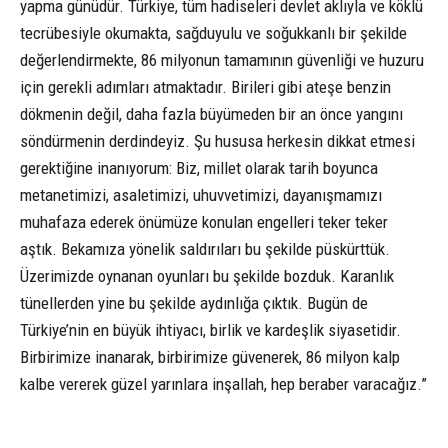
yapma günüdür. Türkiye, tüm hadiseleri devlet aklıyla ve köklü
tecrübesiyle okumakta, sağduyulu ve soğukkanlı bir şekilde
değerlendirmekte, 86 milyonun tamamının güvenliği ve huzuru
için gerekli adımları atmaktadır. Birileri gibi ateşe benzin
dökmenin değil, daha fazla büyümeden bir an önce yangını
söndürmenin derdindeyiz. Şu hususa herkesin dikkat etmesi
gerektiğine inanıyorum: Biz, millet olarak tarih boyunca
metanetimizi, asaletimizi, uhuvvetimizi, dayanışmamızı
muhafaza ederek önümüze konulan engelleri teker teker
aştık. Bekamıza yönelik saldırıları bu şekilde püskürttük.
Üzerimizde oynanan oyunları bu şekilde bozduk. Karanlık
tünellerden yine bu şekilde aydınlığa çıktık. Bugün de
Türkiye’nin en büyük ihtiyacı, birlik ve kardeşlik siyasetidir.
Birbirimize inanarak, birbirimize güvenerek, 86 milyon kalp
kalbe vererek güzel yarınlara inşallah, hep beraber varacağız.”