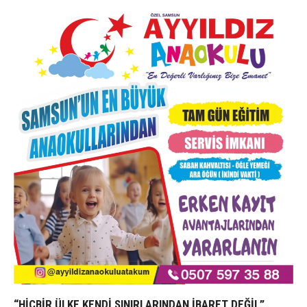
“HİÇBİR ÜLKE KENDİ SINIRLARINDAN İBARET DEĞİL”