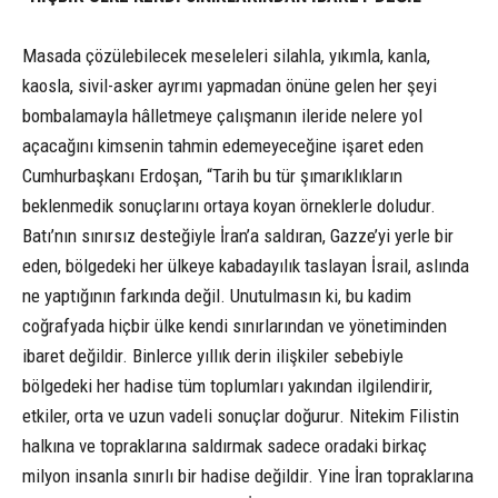
Masada çözülebilecek meseleleri silahla, yıkımla, kanla,
kaosla, sivil-asker ayrımı yapmadan önüne gelen her şeyi
bombalamayla hâlletmeye çalışmanın ileride nelere yol
açacağını kimsenin tahmin edemeyeceğine işaret eden
Cumhurbaşkanı Erdoşan, “Tarih bu tür şımarıklıkların
beklenmedik sonuçlarını ortaya koyan örneklerle doludur.
Batı’nın sınırsız desteğiyle İran’a saldıran, Gazze’yi yerle bir
eden, bölgedeki her ülkeye kabadayılık taslayan İsrail, aslında
ne yaptığının farkında değil. Unutulmasın ki, bu kadim
coğrafyada hiçbir ülke kendi sınırlarından ve yönetiminden
ibaret değildir. Binlerce yıllık derin ilişkiler sebebiyle
bölgedeki her hadise tüm toplumları yakından ilgilendirir,
etkiler, orta ve uzun vadeli sonuçlar doğurur. Nitekim Filistin
halkına ve topraklarına saldırmak sadece oradaki birkaç
milyon insanla sınırlı bir hadise değildir. Yine İran topraklarına