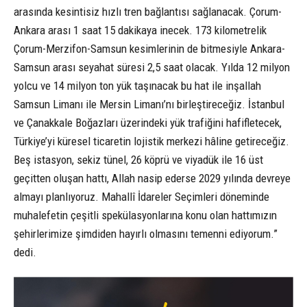
arasında kesintisiz hızlı tren bağlantısı sağlanacak. Çorum-
Ankara arası 1 saat 15 dakikaya inecek. 173 kilometrelik
Çorum-Merzifon-Samsun kesimlerinin de bitmesiyle Ankara-
Samsun arası seyahat süresi 2,5 saat olacak. Yılda 12 milyon
yolcu ve 14 milyon ton yük taşınacak bu hat ile inşallah
Samsun Limanı ile Mersin Limanı’nı birleştireceğiz. İstanbul
ve Çanakkale Boğazları üzerindeki yük trafiğini hafifletecek,
Türkiye’yi küresel ticaretin lojistik merkezi hâline getireceğiz.
Beş istasyon, sekiz tünel, 26 köprü ve viyadük ile 16 üst
geçitten oluşan hattı, Allah nasip ederse 2029 yılında devreye
almayı planlıyoruz. Mahallî İdareler Seçimleri döneminde
muhalefetin çeşitli spekülasyonlarına konu olan hattımızın
şehirlerimize şimdiden hayırlı olmasını temenni ediyorum.”
dedi.