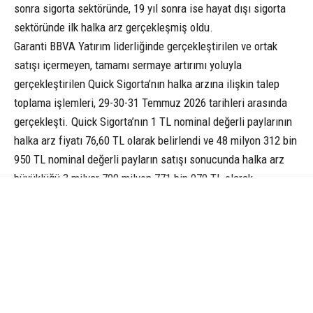
sonra sigorta sektöründe, 19 yıl sonra ise hayat dışı sigorta
sektöründe ilk halka arz gerçekleşmiş oldu.
Garanti BBVA Yatırım liderliğinde gerçekleştirilen ve ortak
satışı içermeyen, tamamı sermaye artırımı yoluyla
gerçekleştirilen Quick Sigorta’nın halka arzına ilişkin talep
toplama işlemleri, 29-30-31 Temmuz 2026 tarihleri arasında
gerçekleşti. Quick Sigorta’nın 1 TL nominal değerli paylarının
halka arz fiyatı 76,60 TL olarak belirlendi ve 48 milyon 312 bin
950 TL nominal değerli payların satışı sonucunda halka arz
büyüklüğü 3 milyar 700 milyon 771 bin 970 TL olarak
gerçekleşti.
Halka arzda 582 bin 468 bireysel yatırımcıya 28 milyon 987
bin 770 TL, 39 kurumsal yatırımcıya ise 19 milyon 325 bin 180
TL dağıtım yapıldı. Böylece, Quick Sigorta’nın halka arz edilen
yüzde 10,03’lük hissesinin yüzde 60’ı bireysel yatırımcılara,