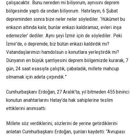
çalışacaktır. Bunu nereden mi biliyorum, aynısını deprem
bölgesinde yaptı da ondan biliyorum. Hatırlayın, 6 Şubat
depreminden sonra bize neler neler söylediler. ‘Hükûmet bu
enkazın altında kalır, bunlar enkazı kaldıramaz, evleri inşa
edemezler’ dediler. Aynı şeyi İzmir için de söylediler. Peki
İzmir’de, o depremde, biz bütün enkazı kaldırdık mı?
Vatandaşlarımızı hamdolsun o konutlara yerleştirdik mi?
Dünyanın en büyük şantiyesini deprem bölgemizde kurarak, 7
gün, 24 saat esasıyla çalıştık, çabaladık, millete mahcup
olmamak için adeta çırpındık.”
Cumhurbaşkanı Erdoğan, 27 Aralık’ta, yıl bitmeden 455 bininci
konutun anahtarlarını Hatay’da hak sahiplerine teslim
ettiklerini anımsattı.
Millete söz verdiklerini, sözlerini de yerine getirdiklerini
anlatan Cumhurbaşkanı Erdoğan, şunları kaydetti: “Avrupası