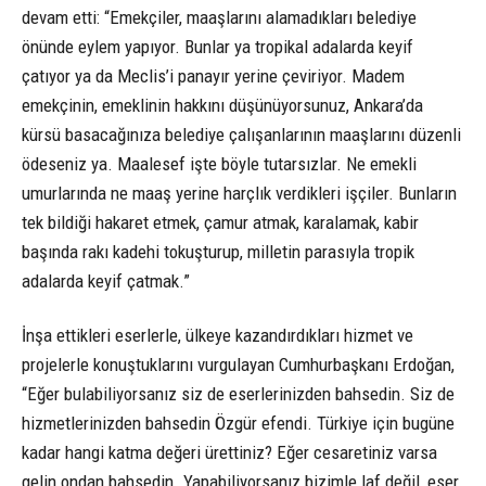
devam etti: “Emekçiler, maaşlarını alamadıkları belediye
önünde eylem yapıyor. Bunlar ya tropikal adalarda keyif
çatıyor ya da Meclis’i panayır yerine çeviriyor. Madem
emekçinin, emeklinin hakkını düşünüyorsunuz, Ankara’da
kürsü basacağınıza belediye çalışanlarının maaşlarını düzenli
ödeseniz ya. Maalesef işte böyle tutarsızlar. Ne emekli
umurlarında ne maaş yerine harçlık verdikleri işçiler. Bunların
tek bildiği hakaret etmek, çamur atmak, karalamak, kabir
başında rakı kadehi tokuşturup, milletin parasıyla tropik
adalarda keyif çatmak.”
İnşa ettikleri eserlerle, ülkeye kazandırdıkları hizmet ve
projelerle konuştuklarını vurgulayan Cumhurbaşkanı Erdoğan,
“Eğer bulabiliyorsanız siz de eserlerinizden bahsedin. Siz de
hizmetlerinizden bahsedin Özgür efendi. Türkiye için bugüne
kadar hangi katma değeri ürettiniz? Eğer cesaretiniz varsa
gelin ondan bahsedin. Yapabiliyorsanız bizimle laf değil, eser