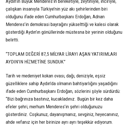
Aydın’ın Büyük Menderes’in bereketiyle, zeytiniyle, inciriyle,
çalışkan insanıyla Türkiye’nin yüz akı şehirlerinden biri
olduğunu ifade eden Cumhurbaşkanı Erdoğan, Adnan
Menderes’in demokrasi bayrağını yükselttiği ve kalesi olarak
gösterdiği Aydın’ın gönüllerinde müstesna bir yerinin olduğunu
belirtti.
“TOPLAM DEĞERİ 87,5 MİLYAR LİRAYI AŞAN YATIRIMLARI
AYDIN’IN HİZMETİNE SUNDUK”
Tarih ve medeniyet kokan ovası, dağı, deniziyle, eşsiz
güzelliklere sahip Aydın’da olmanın bahtiyarlığını yaşadığını
ifade eden Cumhurbaşkanı Erdoğan, sözlerini şöyle sürdürdü:
“Bizi bağrınıza bastınız, kucakladınız. Bugün bir kez daha
efeler şehri, merhum Menderes’in şehri olduğunuzu
gösterdiniz. Coşkunuz, dayanışmanız, sevginiz, heyecanınız,
ahde vefanız için her birinize ayrı ayrı teşekkür ediyorum.