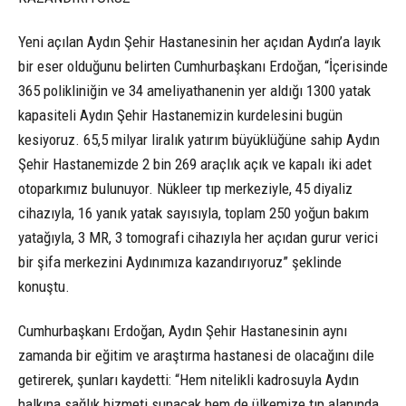
Yeni açılan Aydın Şehir Hastanesinin her açıdan Aydın’a layık
bir eser olduğunu belirten Cumhurbaşkanı Erdoğan, “İçerisinde
365 polikliniğin ve 34 ameliyathanenin yer aldığı 1300 yatak
kapasiteli Aydın Şehir Hastanemizin kurdelesini bugün
kesiyoruz. 65,5 milyar liralık yatırım büyüklüğüne sahip Aydın
Şehir Hastanemizde 2 bin 269 araçlık açık ve kapalı iki adet
otoparkımız bulunuyor. Nükleer tıp merkeziyle, 45 diyaliz
cihazıyla, 16 yanık yatak sayısıyla, toplam 250 yoğun bakım
yatağıyla, 3 MR, 3 tomografi cihazıyla her açıdan gurur verici
bir şifa merkezini Aydınımıza kazandırıyoruz” şeklinde
konuştu.
Cumhurbaşkanı Erdoğan, Aydın Şehir Hastanesinin aynı
zamanda bir eğitim ve araştırma hastanesi de olacağını dile
getirerek, şunları kaydetti: “Hem nitelikli kadrosuyla Aydın
halkına sağlık hizmeti sunacak hem de ülkemize tıp alanında