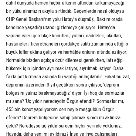
dahil dünyada hemen hiçbir ülkenin altından kalkamayacağı
bir yükü alnımızın akıyla sırtladık. Geçenlerde nasıl olduysa
CHP Genel Başkanı’nın yolu Hatay’a düşmüş. Baktım orada
kendince yaşadığı utancı gizlemeye çalışıyor. Hatay’da
yapılan işleri gördükçe konutları, yolları, caddeleri, okulları,
hastaneleri, ticarethaneleri gördükçe vakti zamanında ettiği o
büyük laflar aklına geliyor ve herhâlde onların altında eziliyor.
Normalde bizden açıkça özür dilemesi gerekirken, lafı eğip
bükerek işin içinden ayrılmak istiyor, sıyrılmak istiyor. Daha
fazla pot kırmasa aslında bu yaptığı anlaşılabilir. Fakat bu zat,
depremin üzerinden 3 yıl geçtikten sonra çıkıyor, ‘deprem
bölgesini yalnız bırakmayacağız’ diyor. İyi hoş da sormazlar
mı sana? ‘Üç yıldır neredeydin Özgür efendi?’ Sormazlar mı,
455 bin konut yapılıyorken sen neyle meşguldün Özgür
efendi? Deprem bölgesine sahip çıkmak şimdi mi aklınıza
geldi? Neredeyse üç yıldır sürecin hiçbir yerinde yoktunuz.
Hayırdır, daha yeni mi ayıldınız? İnşa ve ihya çalışmaları