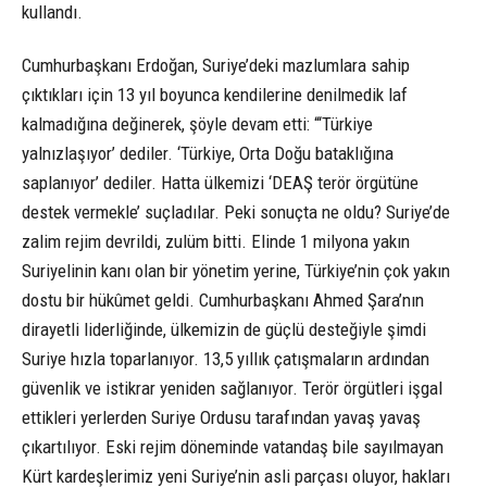
kullandı.
Cumhurbaşkanı Erdoğan, Suriye’deki mazlumlara sahip
çıktıkları için 13 yıl boyunca kendilerine denilmedik laf
kalmadığına değinerek, şöyle devam etti: “‘Türkiye
yalnızlaşıyor’ dediler. ‘Türkiye, Orta Doğu bataklığına
saplanıyor’ dediler. Hatta ülkemizi ‘DEAŞ terör örgütüne
destek vermekle’ suçladılar. Peki sonuçta ne oldu? Suriye’de
zalim rejim devrildi, zulüm bitti. Elinde 1 milyona yakın
Suriyelinin kanı olan bir yönetim yerine, Türkiye’nin çok yakın
dostu bir hükûmet geldi. Cumhurbaşkanı Ahmed Şara’nın
dirayetli liderliğinde, ülkemizin de güçlü desteğiyle şimdi
Suriye hızla toparlanıyor. 13,5 yıllık çatışmaların ardından
güvenlik ve istikrar yeniden sağlanıyor. Terör örgütleri işgal
ettikleri yerlerden Suriye Ordusu tarafından yavaş yavaş
çıkartılıyor. Eski rejim döneminde vatandaş bile sayılmayan
Kürt kardeşlerimiz yeni Suriye’nin asli parçası oluyor, hakları