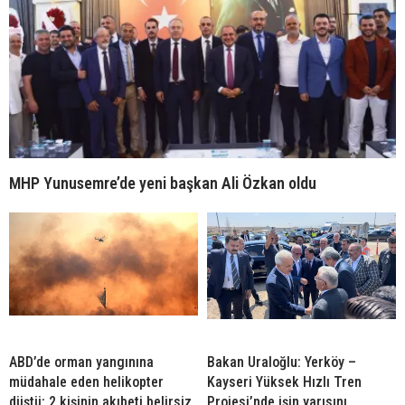
MHP Yunusemre’de yeni başkan Ali Özkan oldu
ABD’de orman yangınına
Bakan Uraloğlu: Yerköy –
müdahale eden helikopter
Kayseri Yüksek Hızlı Tren
düştü: 2 kişinin akıbeti belirsiz
Projesi’nde işin yarısını