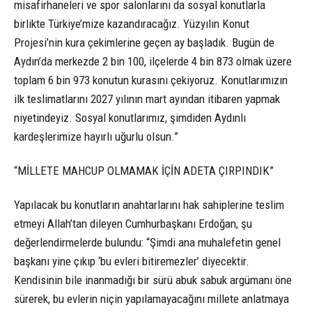
misafirhaneleri ve spor salonlarını da sosyal konutlarla
birlikte Türkiye’mize kazandıracağız. Yüzyılın Konut
Projesi’nin kura çekimlerine geçen ay başladık. Bugün de
Aydın’da merkezde 2 bin 100, ilçelerde 4 bin 873 olmak üzere
toplam 6 bin 973 konutun kurasını çekiyoruz. Konutlarımızın
ilk teslimatlarını 2027 yılının mart ayından itibaren yapmak
niyetindeyiz. Sosyal konutlarımız, şimdiden Aydınlı
kardeşlerimize hayırlı uğurlu olsun.”
“MİLLETE MAHCUP OLMAMAK İÇİN ADETA ÇIRPINDIK”
Yapılacak bu konutların anahtarlarını hak sahiplerine teslim
etmeyi Allah’tan dileyen Cumhurbaşkanı Erdoğan, şu
değerlendirmelerde bulundu: “Şimdi ana muhalefetin genel
başkanı yine çıkıp ‘bu evleri bitiremezler’ diyecektir.
Kendisinin bile inanmadığı bir sürü abuk sabuk argümanı öne
sürerek, bu evlerin niçin yapılamayacağını millete anlatmaya