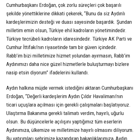
Cumhurbaşkanı Erdoğan, çok zorlu süreçleri çok başarılı
şekilde yönettiklerine dikkati çekerek, “Bunu da siz Aydınlı
kardeşlerimizin desteği ve duası sayesinde başardık. Şundan
milletim emin olsun, Türkiye ehil kadroların yönetimindedir.
Türkiye tecrübeli kadroların idaresindedir. Türkiye AK Parti ve
Cumhur İttifakı’nın riyasetinde tam bir güven içindedir.
Rabb’im bizi milletimize hizmet yolundan ayırmasın, Rabb’im
Aydınımızı daha nice güzel hizmetlerle buluşturmayı bizlere
nasip etsin diyorum” ifadelerini kullandı.
Aydın halkına müjde vermek istediğini aktaran Cumhurbaşkanı
Erdoğan, “Değerli kardeşlerim Aydın Çıldır Havalimanı’nın
ticari uçuşlara açılması için gerekli çalışmaları başlatıyoruz.
Ulaştırma Bakanıma gerekli talimatı verdim, hayırlı, uğurlu
olsun. Bu düşüncelerle açılışını yaptığımız tüm eserlerin
Aydınımıza, ülkemize ve milletimize hayırlı olmasını diliyorum.
Bu yatırımları şehrimize kazandıran bakanlıklarımıza, Aydın