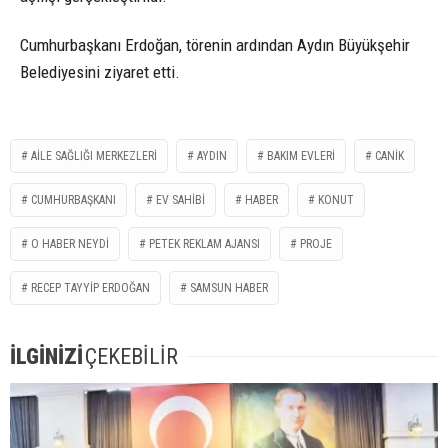
Cumhurbaşkanı Erdoğan, törenin ardından Aydın Büyükşehir
Belediyesini ziyaret etti.
AILE SAĞLIĞI MERKEZLERI
AYDIN
BAKIM EVLERI
CANIK
CUMHURBAŞKANI
EV SAHİBİ
HABER
KONUT
O HABER NEYDI
PETEK REKLAM AJANSI
PROJE
RECEP TAYYIP ERDOĞAN
SAMSUN HABER
İLGİNİZİ
ÇEKEBİLİR