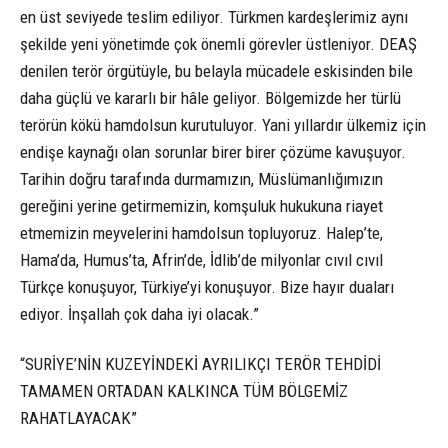
en üst seviyede teslim ediliyor. Türkmen kardeşlerimiz aynı
şekilde yeni yönetimde çok önemli görevler üstleniyor. DEAŞ
denilen terör örgütüyle, bu belayla mücadele eskisinden bile
daha güçlü ve kararlı bir hâle geliyor. Bölgemizde her türlü
terörün kökü hamdolsun kurutuluyor. Yani yıllardır ülkemiz için
endişe kaynağı olan sorunlar birer birer çözüme kavuşuyor.
Tarihin doğru tarafında durmamızın, Müslümanlığımızın
gereğini yerine getirmemizin, komşuluk hukukuna riayet
etmemizin meyvelerini hamdolsun topluyoruz. Halep’te,
Hama’da, Humus’ta, Afrin’de, İdlib’de milyonlar cıvıl cıvıl
Türkçe konuşuyor, Türkiye’yi konuşuyor. Bize hayır duaları
ediyor. İnşallah çok daha iyi olacak.”
“SURİYE’NİN KUZEYİNDEKİ AYRILIKÇI TERÖR TEHDİDİ
TAMAMEN ORTADAN KALKINCA TÜM BÖLGEMİZ
RAHATLAYACAK”