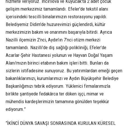
hizmete veriyoruz. İncirliova ve Kuyucak’ta 2 adet çocuk
gelişim merkezimiz tamamlandı. Efeler’de tekstil alanı
içerisindeki tescilli binalarımızın restorasyonu yapıldı.
Belediyemiz Didim’de huzurevimizi güçlendirdi, kültür
merkezimizin bakım ve onarımını başarıyla bitirdi. Ayrıca
Nazilli ilçemizin 2’nci, Aydın’ın 7’nci otizm merkezi
tamamlandı. Nazilli’de diş sağlığı polikliniği, Efeler’de
Acarlar-Şehir Hastanesi yolunun ve Hayvan Doğal Yaşam
Alanı’mızın birinci etabının bakım işleri bitti. Bunları da
sizlerin istifadesine sunuyoruz. Bu yatırımlardan emeği geçen
bakanlıklarımızı, kurumlarımızı ve Aydın Büyükşehir Belediye
Başkanlığımızı tebrik ediyorum. Yüklenici firmalarımızla
birlikte şantiyede fedakârca ter döken işçi, mimar ve
mühendis kardeşlerimizin tamamına gönülden teşekkür
ediyorum.”
“İKİNCİ DÜNYA SAVAŞI SONRASINDA KURULAN KÜRESEL