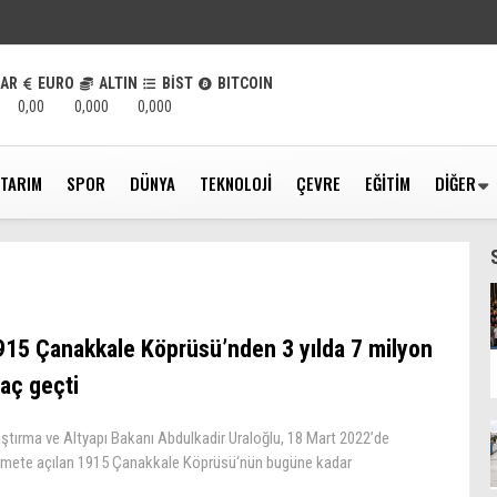
LAR
EURO
ALTIN
BİST
BITCOIN
0,00
0,000
0,000
TARIM
SPOR
DÜNYA
TEKNOLOJI
ÇEVRE
EĞITIM
DIĞER
915 Çanakkale Köprüsü’nden 3 yılda 7 milyon
raç geçti
ştırma ve Altyapı Bakanı Abdulkadir Uraloğlu, 18 Mart 2022’de
zmete açılan 1915 Çanakkale Köprüsü‘nün bugüne kadar