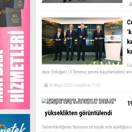
C
‘
k
k
Cu
diyor. Erdoğan’ı 15 Temmuz gecesi kaçırtamadınız am
28 Mayıs 2022 Cumartesi 11:02
1
yükseklikten görüntülendi
Tamamlandığında ‘dünyanın en büyük orta açıklığına