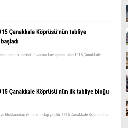
915 Çanakkale Köprüsü’nün tabliye
 başladı
 sahip asma köprüsü’ unvanına kavuşacak olan 1915 Çanakkale
915 Çanakkale Köprüsü’nün ilk tabliye bloğu
e bloklarından ilkinin montajı yapıldı. 1915 Çanakkale Köprüsü’nün