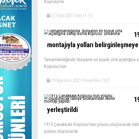
Köprüsü’ne
21 Eylül 2021 Salı 11:10
1
montajıyla yolları belirginleşmeye
Tamamlandığında ‘dünyanın en büyük orta açıklığına
Köprüsü’nün
19 Ağustos 2021 Perşembe 13:21
1
yerleştirildi
1915 Çanakkale Köprüsü’nün yolunu oluşturacak tabliy
yolunu oluşturacak