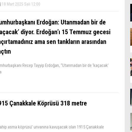
18 Mart 2025 Salı 12:00
umhurbaşkanı Erdoğan: Utanmadan bir de
kaçacak’ diyor. Erdoğan’ı 15 Temmuz gecesi
açırtamadınız ama sen tankların arasından
açtın
mhurbaşkanı Recep Tayyip Erdoğan, “Utanmadan bir de ‘kaçacak’
a
915 Çanakkale Köprüsü 318 metre
 sahip asma köprüsü’ unvanına kavuşacak olan 1915 Çanakkale