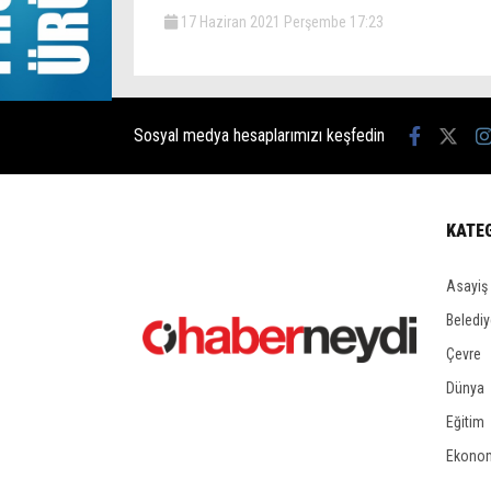
17 Haziran 2021 Perşembe 17:23
Sosyal medya hesaplarımızı keşfedin
KATE
Asayiş
Belediy
Çevre
Dünya
Eğitim
Ekono