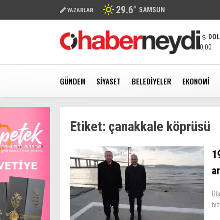
29.6
°
SAMSUN
YAZARLAR
DO
0,00
GÜNDEM
SIYASET
BELEDIYELER
EKONOMI
Etiket:
çanakkale köprüsü
1
a
Ula
hi