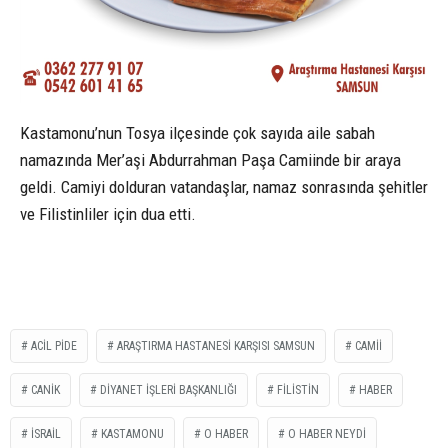
Kastamonu’nun Tosya ilçesinde çok sayıda aile sabah
namazında Mer’aşi Abdurrahman Paşa Camiinde bir araya
geldi. Camiyi dolduran vatandaşlar, namaz sonrasında şehitler
ve Filistinliler için dua etti.
ACİL PİDE
ARAŞTIRMA HASTANESİ KARŞISI SAMSUN
CAMİİ
CANİK
DİYANET İŞLERİ BAŞKANLIĞI
FİLİSTİN
HABER
İSRAİL
KASTAMONU
O HABER
O HABER NEYDİ