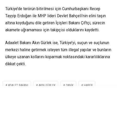
Türkiye’de terörün bitirilmesi için Cumhurbaşkanı Recep
Tayyip Erdoğan ile MHP lideri Devlet Bahçeli’nin elini taşın
altına koyduğunu dile getiren İçişleri Bakanı Çiftçi, sürecin
akamete uğramaması için takipçisi olduklarını kaydetti.
Adaalet Bakanı Akın Gürlek ise, Türkiye’yi, suçun ve suçlunun
merkezi haline getirmek isteyen tüm illegal yapılar ve bunların
ülkeye uzanan kollarını koparmak noktasındaki kararlılıklarına
dikkat çekti.
ADALET BAKANI
AKIN GÜRLEK
CANIK
HABER
IÇIŞLERI BAKANI
MUSTAFA ÇIFTÇI
O HABER NEYDI
PETEK REKLAM AJANSI
SAMSUN HABER
TERÖR