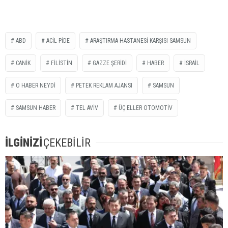
ABD
ACİL PİDE
ARAŞTIRMA HASTANESİ KARŞISI SAMSUN
CANİK
FİLİSTİN
GAZZE ŞERİDİ
HABER
İSRAİL
O HABER NEYDİ
PETEK REKLAM AJANSI
SAMSUN
SAMSUN HABER
TEL AVİV
ÜÇ ELLER OTOMOTİV
İLGİNİZİ
ÇEKEBİLİR