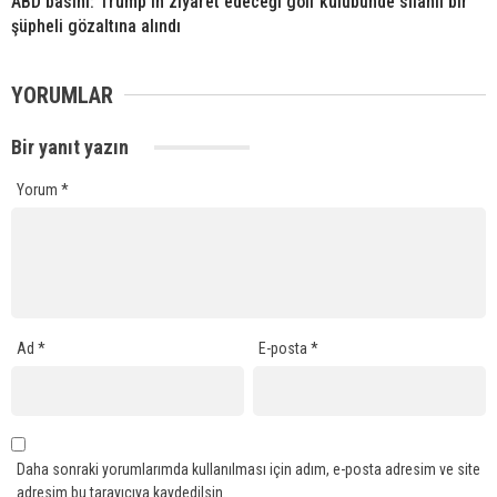
ABD basını: Trump’ın ziyaret edeceği golf kulübünde silahlı bir
şüpheli gözaltına alındı
YORUMLAR
Bir yanıt yazın
Yorum
*
Ad
*
E-posta
*
Daha sonraki yorumlarımda kullanılması için adım, e-posta adresim ve site
adresim bu tarayıcıya kaydedilsin.