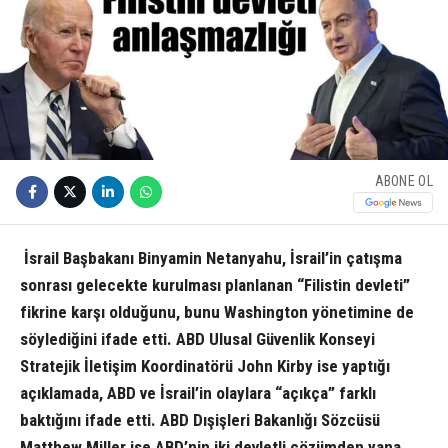
ABONE OL
İsrail Başbakanı Binyamin Netanyahu, İsrail’in çatışma
sonrası gelecekte kurulması planlanan “Filistin devleti”
fikrine karşı olduğunu, bunu Washington yönetimine de
söylediğini ifade etti. ABD Ulusal Güvenlik Konseyi
Stratejik İletişim Koordinatörü John Kirby ise yaptığı
açıklamada, ABD ve İsrail’in olaylara “açıkça” farklı
baktığını ifade etti. ABD Dışişleri Bakanlığı Sözcüsü
Matthew Miller ise ABD’nin iki devletli çözümden yana