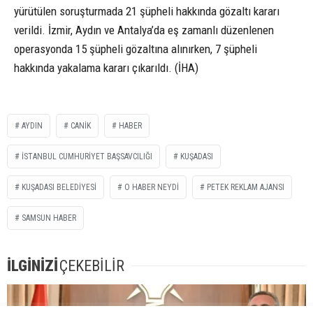
yürütülen soruşturmada 21 şüpheli hakkında gözaltı kararı
verildi. İzmir, Aydın ve Antalya’da eş zamanlı düzenlenen
operasyonda 15 şüpheli gözaltına alınırken, 7 şüpheli
hakkında yakalama kararı çıkarıldı. (İHA)
AYDIN
CANIK
HABER
ISTANBUL CUMHURIYET BAŞSAVCILIĞI
KUŞADASI
KUŞADASI BELEDIYESI
O HABER NEYDI
PETEK REKLAM AJANSI
SAMSUN HABER
İLGİNİZİ
ÇEKEBİLİR