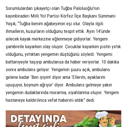
Sorumlulardan şikayetçi olan Tuğba Paloluoğlu’nın
kayınbiraderi Milli Yol Partisi Körfez İlçe Başkanı Sümmani
Yaşık, “Tuğba benim ağabeyimin eşi olur. Olayla ilgili
ihmallerin, kusurların olduğunu tespit ettik. Ayın 14’ünde
ailecek kayak merkezine eğlenmeye gidiyorlar. Yengem
şambrelle kayarken olay oluyor. Çocuklar kayarken pistin yırtık
olduğunu, yırtıktan yengemin düştüğünü söyledi. Yengemi
battaniyeyle taşıyıp ambulansa da haber veriyorlar. 10 dakika
sonra ambulans geliyor. Yengemin şuuru açık, ambulans
gelene kadar ‘Ben iyiyim’ diyor ama ‘Ellerim, ayaklarım
uyuşuyor, boynum ağrıyor’ diyor. Ambulans gelmeye yakın
yengemin dudaklarında morarma, siyahlanma oluyor. Yengem
hastaneye kaldırılınca vefat haberini aldık” dedi.