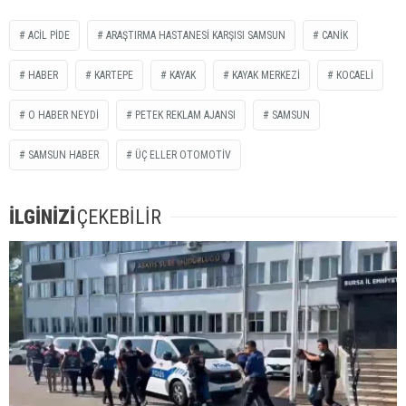
ACİL PİDE
ARAŞTIRMA HASTANESİ KARŞISI SAMSUN
CANİK
HABER
KARTEPE
KAYAK
KAYAK MERKEZİ
KOCAELİ
O HABER NEYDİ
PETEK REKLAM AJANSI
SAMSUN
SAMSUN HABER
ÜÇ ELLER OTOMOTİV
İLGİNİZİ
ÇEKEBİLİR