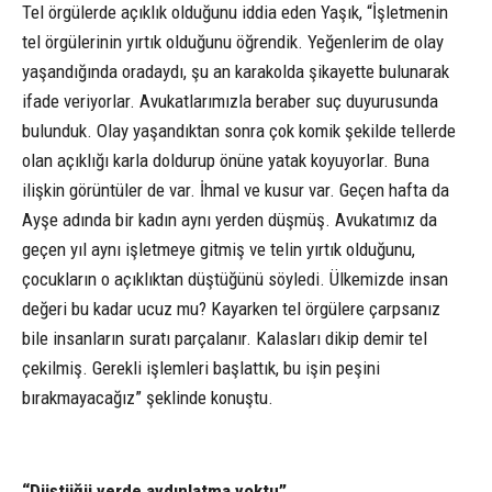
Tel örgülerde açıklık olduğunu iddia eden Yaşık, “İşletmenin
tel örgülerinin yırtık olduğunu öğrendik. Yeğenlerim de olay
yaşandığında oradaydı, şu an karakolda şikayette bulunarak
ifade veriyorlar. Avukatlarımızla beraber suç duyurusunda
bulunduk. Olay yaşandıktan sonra çok komik şekilde tellerde
olan açıklığı karla doldurup önüne yatak koyuyorlar. Buna
ilişkin görüntüler de var. İhmal ve kusur var. Geçen hafta da
Ayşe adında bir kadın aynı yerden düşmüş. Avukatımız da
geçen yıl aynı işletmeye gitmiş ve telin yırtık olduğunu,
çocukların o açıklıktan düştüğünü söyledi. Ülkemizde insan
değeri bu kadar ucuz mu? Kayarken tel örgülere çarpsanız
bile insanların suratı parçalanır. Kalasları dikip demir tel
çekilmiş. Gerekli işlemleri başlattık, bu işin peşini
bırakmayacağız” şeklinde konuştu.
“Düştüğü yerde aydınlatma yoktu”