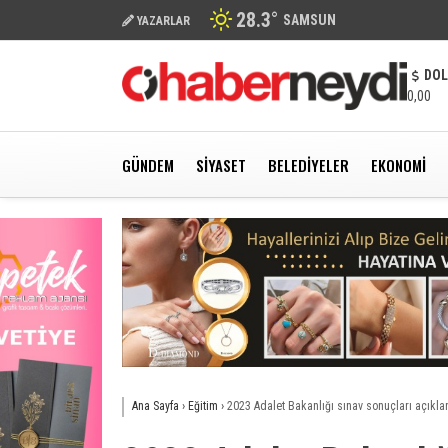
28.3
°
SAMSUN
YAZARLAR
DO
0,00
GÜNDEM
SIYASET
BELEDIYELER
EKONOMI
Ana Sayfa
›
Eğitim
›
2023 Adalet Bakanlığı sınav sonuçları açıkla