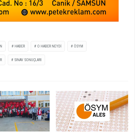
AN
HABER
O HABER NEYDİ
ÖSYM
R
SINAV SONUÇLARI