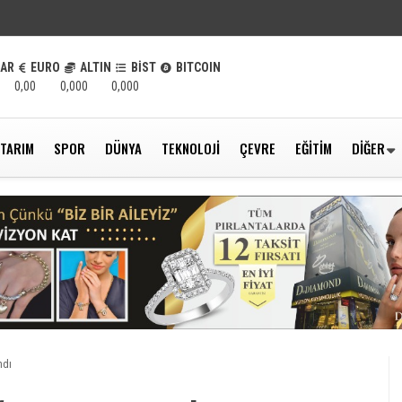
LAR
EURO
ALTIN
BİST
BITCOIN
0,00
0,000
0,000
TARIM
SPOR
DÜNYA
TEKNOLOJI
ÇEVRE
EĞITIM
DIĞER
ndı