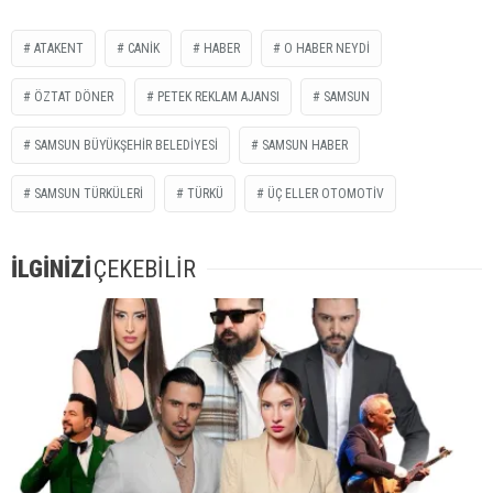
ATAKENT
CANİK
HABER
O HABER NEYDİ
ÖZTAT DÖNER
PETEK REKLAM AJANSI
SAMSUN
SAMSUN BÜYÜKŞEHİR BELEDİYESİ
SAMSUN HABER
SAMSUN TÜRKÜLERİ
TÜRKÜ
ÜÇ ELLER OTOMOTİV
İLGİNİZİ
ÇEKEBİLİR