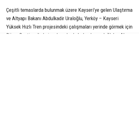
Çeşitli temaslarda bulunmak üzere Kayseri’ye gelen Ulaştırma
ve Altyapı Bakanı Abdulkadir Uraloğlu, Yerköy – Kayseri
Yüksek Hızlı Tren projesindeki çalışmaları yerinde görmek için
Düver Şantiyesi’nde incelemelerde bulundu. uraloğlu’na Ak
Parti Genel Başkanvekili Mustafa Elitaş da eşlik etti. Burada
yetkililer ve il protokolünden çalışmalar hakkında bilgi alan
Bakan Uraloğlu, incelemelerin ardından değerlendirmelerde
bulundu. Ulaştırma ve Altyapı Bakanı Abdulkadir Uraloğlu;
“Ülkemizdeki en önemli demiryolu projelerinden biri olan
Yerköy – Kayseri Yüksek Hızlı Tren Projemizdeki son durumu
yerinde değerlendirmek için Düver şantiyemizde bir araya
geldik. Çalışma arkadaşlarımızdan projeyle ilgili detaylı bilgi
aldık. Ulaştırma; ticaretin güvenliğini, üretimin sürekliliğini,
ülkelerin rekabet gücünü ve milletlerin refahını belirleyen
stratejik bir alandır. Sadece mesafe kısaltmak değildir.
Küresel krizler, boğazlardaki gerilimler, iklim değişikliği ve