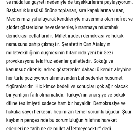
ve müdafaa gayreti nedeniyle de teşekkürlerimi paylaşıyorum.
Başkanlık kürsüsü önüne toplanan, sıra kapaklarına vuran,
Meclisimizi yuhalayarak kendileriyle müsemma olan nefret ve
şiddet gösterisine heveslenenler, kınanmaya müstahak
demokrasi cellatlarıdır. Millet iradesi demokrasi ve hukuk
namusuna sahip çıkmıştır. Şerafettin Can Atalay’ın
milletvekilliğinin düşmesinin hitamında yeni bir Gezi
provokasyonu telaffuz edenler gaflettedir. Sokağı ve
kanunsuz direnişi adres gösterenler, dahası ülkemiz aleyhine
her türlü pozisyonun alınmasından bahsedenler husumet
figüranlarıdır. Hiç kimse bedeli ve sonuçları çok ağır olacak
bir yanlışın faili olmamalıdır. Türkiye’nin anarşiye ve sokak
diline teslimiyeti sadece ham bir hayaldir. Demokrasiye ve
hukuka saygı herkesin, hepimizin temel sorumluluğudur. Şuur
kaybının pençesinde bu sorumluluğun hilafına hareket
edenleri ne tarih ne de millet affetmeyecektir” dedi.