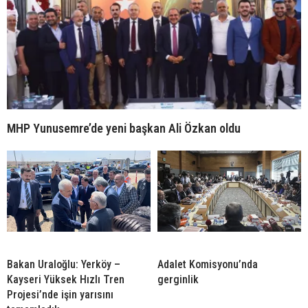
MHP Yunusemre’de yeni başkan Ali Özkan oldu
Bakan Uraloğlu: Yerköy –
Adalet Komisyonu’nda
Kayseri Yüksek Hızlı Tren
gerginlik
Projesi’nde işin yarısını