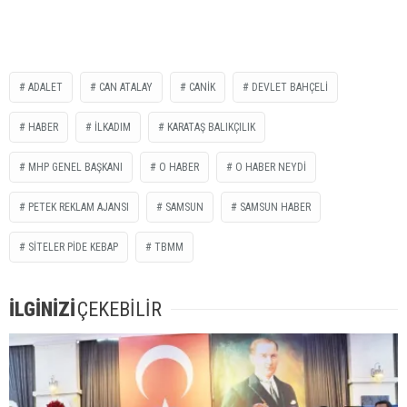
ADALET
CAN ATALAY
CANİK
DEVLET BAHÇELI
HABER
İLKADIM
KARATAŞ BALIKÇILIK
MHP GENEL BAŞKANI
O HABER
O HABER NEYDİ
PETEK REKLAM AJANSI
SAMSUN
SAMSUN HABER
SİTELER PİDE KEBAP
TBMM
İLGİNİZİ
ÇEKEBİLİR