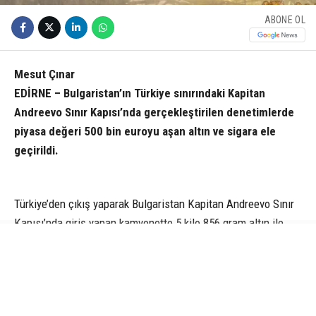
ABONE OL
Mesut Çınar
EDİRNE – Bulgaristan’ın Türkiye sınırındaki Kapitan
Andreevo Sınır Kapısı’nda gerçekleştirilen denetimlerde
piyasa değeri 500 bin euroyu aşan altın ve sigara ele
geçirildi.
Türkiye’den çıkış yaparak Bulgaristan Kapitan Andreevo Sınır
Kapısı’nda giriş yapan kamyonette 5 kilo 856 gram altın ile
bandrolsüz 281 bin 400 adet sigara bulundu. Kaçak ürünlere
Bulgar gümrük ve sınır polisi ekipleri tarafından el konulurken,
olayla ilgili soruşturma başlatıldı. Bulgaristan sınır ajansı
yetkilileri, ele geçirilen altın ve sigaraların toplam değerinin