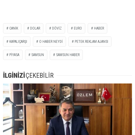
CANİK
DOLAR
DÖVİZ
EURO
HABER
KAPALIÇARŞI
O HABER NEYDİ
PETEK REKLAM AJANSI
PİYASA
SAMSUN
SAMSUN HABER
İLGİNİZİ
ÇEKEBİLİR