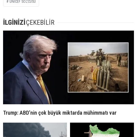
UNICEF SÖZCÜSÜ
İLGİNİZİ
ÇEKEBİLİR
Trump: ABD’nin çok büyük miktarda mühimmatı var