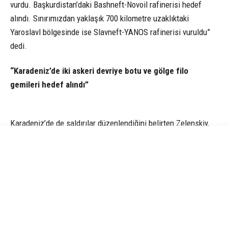
vurdu. Başkurdistan’daki Bashneft-Novoil rafinerisi hedef
alındı. Sınırımızdan yaklaşık 700 kilometre uzaklıktaki
Yaroslavl bölgesinde ise Slavneft-YANOS rafinerisi vuruldu”
dedi.
“Karadeniz’de iki askeri devriye botu ve gölge filo
gemileri hedef alındı”
Karadeniz’de de saldırılar düzenlendiğini belirten Zelenskiy,
“Karadeniz’deki Rus saldırganlığına verdiğimiz karşılıklar da
başarılı oldu. Özellikle iki askeri devriye botu ve gölge filo
gemileri hedef alındı. Uzun menzilli kapasitemizi sistematik
şekilde geliştiren ve böylece diplomasi ihtimalini artıran
Savunma Kuvvetleri’nin tüm askerlerine teşekkür ederim.
Rusya barışı seçmek zorunda” ifadelerini kullandı. (İHA)