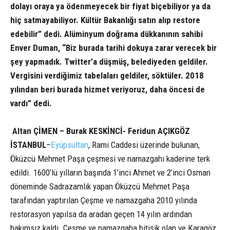
dolayı oraya ya ödenmeyecek bir fiyat biçebiliyor ya da
hiç satmayabiliyor. Kültür Bakanlığı satın alıp restore
edebilir” dedi. Alüminyum doğrama dükkanının sahibi
Enver Duman, “Biz burada tarihi dokuya zarar verecek bir
şey yapmadık. Twitter’a düşmüş, belediyeden geldiler.
Vergisini verdiğimiz tabelaları geldiler, söktüler. 2018
yılından beri burada hizmet veriyoruz, daha öncesi de
vardı” dedi.
Altan ÇİMEN – Burak KESKİNCİ- Feridun AÇIKGÖZ
İSTANBUL
–
Eyüpsultan
, Rami Caddesi üzerinde bulunan,
Öküzcü Mehmet Paşa çeşmesi ve namazgahı kaderine terk
edildi. 1600’lü yılların başında 1’inci Ahmet ve 2’inci Osman
döneminde Sadrazamlık yapan Öküzcü Mehmet Paşa
tarafından yaptırılan Çeşme ve namazgaha 2010 yılında
restorasyon yapılsa da aradan geçen 14 yılın ardından
bakımsız kaldı. Çeşme ve namazgaha bitişik olan ve Karagöz