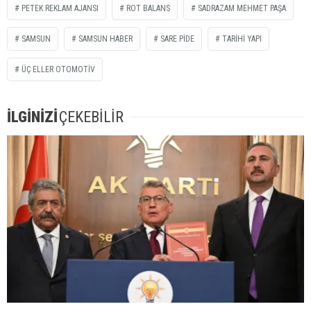
PETEK REKLAM AJANSI
ROT BALANS
SADRAZAM MEHMET PAŞA
SAMSUN
SAMSUN HABER
SARE PİDE
TARİHİ YAPI
ÜÇ ELLER OTOMOTİV
İLGİNİZİ
ÇEKEBİLİR