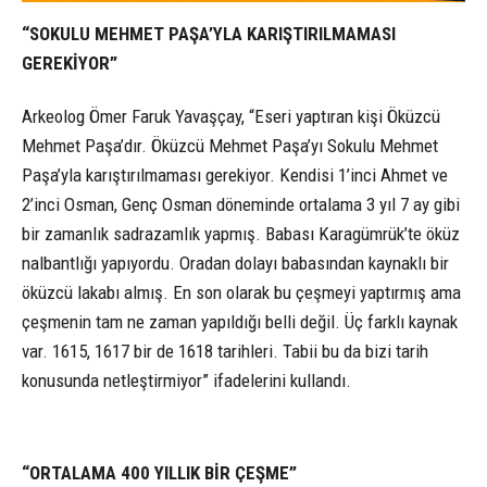
“SOKULU MEHMET PAŞA’YLA KARIŞTIRILMAMASI
GEREKİYOR”
Arkeolog Ömer Faruk Yavaşçay, “Eseri yaptıran kişi Öküzcü
Mehmet Paşa’dır. Öküzcü Mehmet Paşa’yı Sokulu Mehmet
Paşa’yla karıştırılmaması gerekiyor. Kendisi 1’inci Ahmet ve
2’inci Osman, Genç Osman döneminde ortalama 3 yıl 7 ay gibi
bir zamanlık sadrazamlık yapmış. Babası Karagümrük’te öküz
nalbantlığı yapıyordu. Oradan dolayı babasından kaynaklı bir
öküzcü lakabı almış. En son olarak bu çeşmeyi yaptırmış ama
çeşmenin tam ne zaman yapıldığı belli değil. Üç farklı kaynak
var. 1615, 1617 bir de 1618 tarihleri. Tabii bu da bizi tarih
konusunda netleştirmiyor” ifadelerini kullandı.
“ORTALAMA 400 YILLIK BİR ÇEŞME”