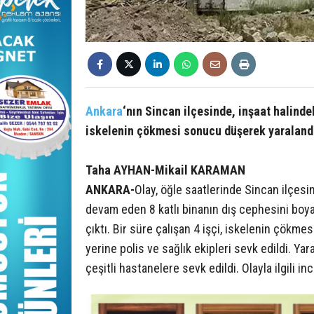
Ankara
‘nın Sincan ilçesinde, inşaat halindek
iskelenin çökmesi sonucu düşerek yaraland
Taha AYHAN-Mikail KARAMAN
ANKARA-
Olay, öğle saatlerinde Sincan ilçes
devam eden 8 katlı binanın dış cephesini boyay
çıktı. Bir süre çalışan 4 işçi, iskelenin çökme
yerine polis ve sağlık ekipleri sevk edildi. Yar
çeşitli hastanelere sevk edildi. Olayla ilgili i