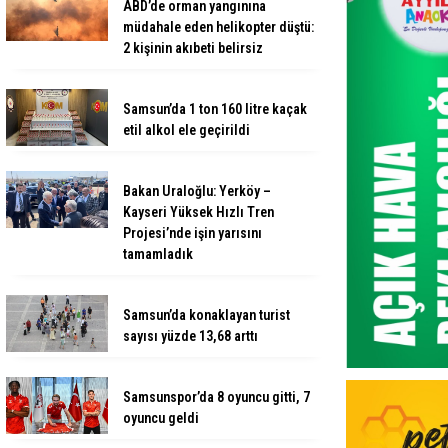
ABD’de orman yangınına
müdahale eden helikopter düştü:
2 kişinin akıbeti belirsiz
Samsun’da 1 ton 160 litre kaçak
etil alkol ele geçirildi
Bakan Uraloğlu: Yerköy –
Kayseri Yüksek Hızlı Tren
Projesi’nde işin yarısını
tamamladık
Samsun’da konaklayan turist
sayısı yüzde 13,68 arttı
Samsunspor’da 8 oyuncu gitti, 7
oyuncu geldi