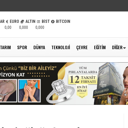
LAR
EURO
ALTIN
BİST
BITCOIN
0,00
0,000
0,000
TARIM
SPOR
DÜNYA
TEKNOLOJI
ÇEVRE
EĞITIM
DIĞER