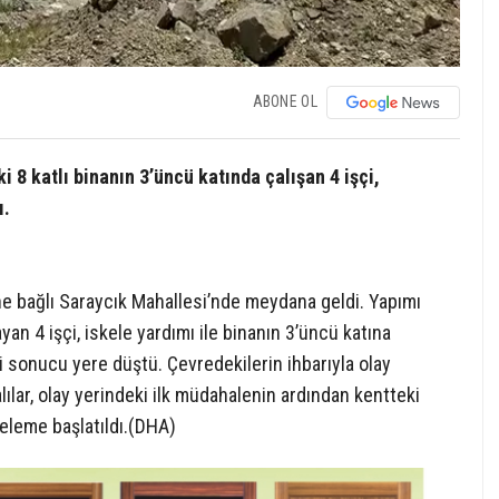
ABONE OL
i 8 katlı binanın 3’üncü katında çalışan 4 işçi,
ı.
ine bağlı Saraycık Mahallesi’nde meydana geldi. Yapımı
an 4 işçi, iskele yardımı ile binanın 3’üncü katına
si sonucu yere düştü. Çevredekilerin ihbarıyla olay
alılar, olay yerindeki ilk müdahalenin ardından kentteki
nceleme başlatıldı.(DHA)