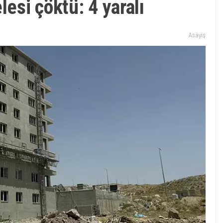
lesi çöktü: 4 yaralı
Asayiş