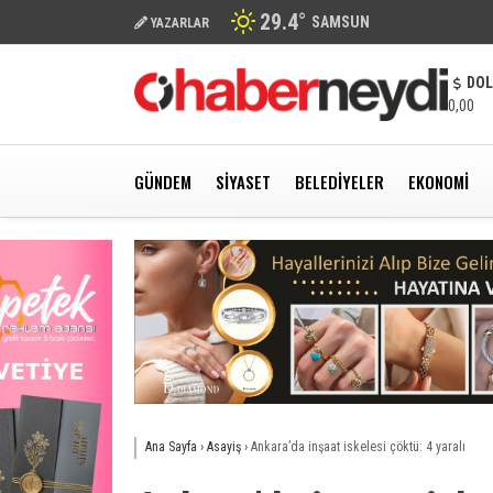
29.4
°
SAMSUN
YAZARLAR
DO
0,00
GÜNDEM
SIYASET
BELEDIYELER
EKONOMI
Ana Sayfa
›
Asayiş
›
Ankara’da inşaat iskelesi çöktü: 4 yaralı