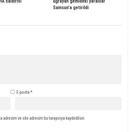
A saldırısı
uğrayan gemideki yaralılar
Samsun’a getirildi
E-posta
*
a adresim ve site adresim bu tarayıcıya kaydedilsin.