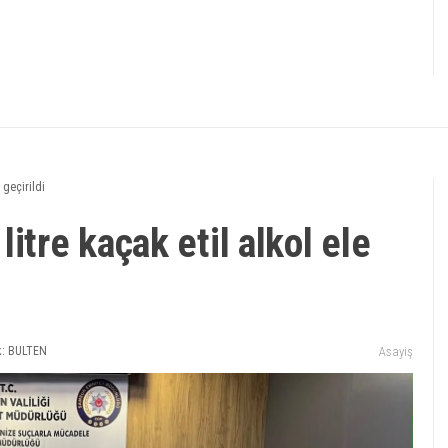
 geçirildi
itre kaçak etil alkol ele
: BULTEN
Asayiş