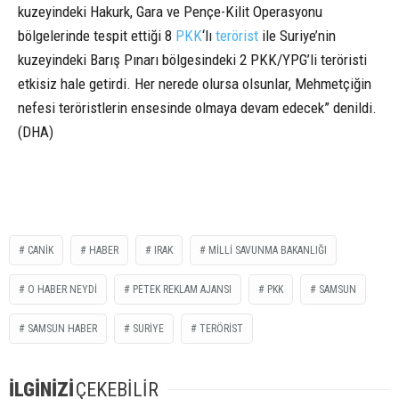
kuzeyindeki Hakurk, Gara ve Pençe-Kilit Operasyonu
bölgelerinde tespit ettiği 8
PKK
‘lı
terörist
ile Suriye’nin
kuzeyindeki Barış Pınarı bölgesindeki 2 PKK/YPG’li teröristi
etkisiz hale getirdi. Her nerede olursa olsunlar, Mehmetçiğin
nefesi teröristlerin ensesinde olmaya devam edecek” denildi.
(DHA)
CANİK
HABER
IRAK
MILLI SAVUNMA BAKANLIĞI
O HABER NEYDİ
PETEK REKLAM AJANSI
PKK
SAMSUN
SAMSUN HABER
SURİYE
TERÖRİST
İLGİNİZİ
ÇEKEBİLİR