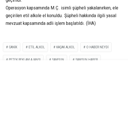
geçirildi.
Operasyon kapsamında M.Ç. isimli şüpheli yakalanırken, ele
geçirilen etil alkole el konuldu. Şüpheli hakkında ilgili yasal
mevzuat kapsamında adli işlem başlatıldı. (İHA)
CANIK
ETİL ALKOL
KAÇAK ALKOL
O HABER NEYDI
PETEK REKLAM AJANSI
SAMSUN
SAMSUN HABER
İLGİNİZİ
ÇEKEBİLİR