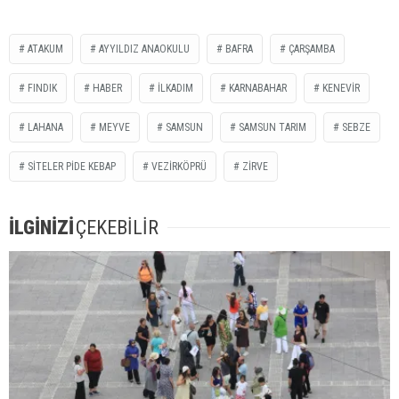
ATAKUM
AYYILDIZ ANAOKULU
BAFRA
ÇARŞAMBA
FINDIK
HABER
İLKADIM
KARNABAHAR
KENEVİR
LAHANA
MEYVE
SAMSUN
SAMSUN TARIM
SEBZE
SİTELER PİDE KEBAP
VEZİRKÖPRÜ
ZİRVE
İLGİNİZİ
ÇEKEBİLİR