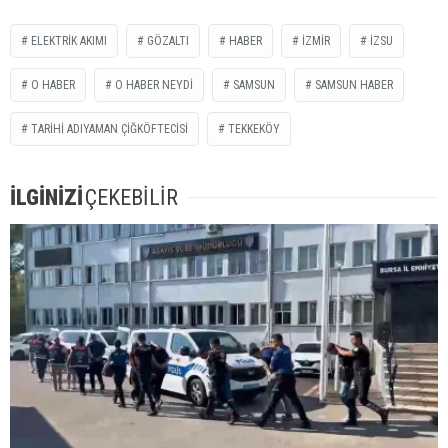
ELEKTRİK AKIMI
GÖZALTI
HABER
İZMİR
İZSU
O HABER
O HABER NEYDİ
SAMSUN
SAMSUN HABER
TARIHI ADIYAMAN ÇIĞKÖFTECISI
TEKKEKÖY
İLGİNİZİ
ÇEKEBİLİR