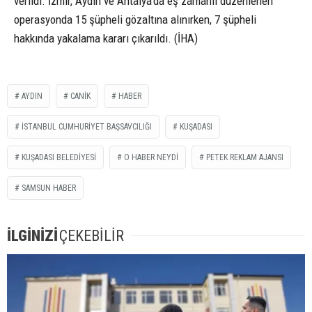
verildi. İzmir, Aydın ve Antalya’da eş zamanlı düzenlenen
operasyonda 15 şüpheli gözaltına alınırken, 7 şüpheli
hakkında yakalama kararı çıkarıldı. (İHA)
AYDIN
CANIK
HABER
ISTANBUL CUMHURIYET BAŞSAVCILIĞI
KUŞADASI
KUŞADASI BELEDIYESI
O HABER NEYDI
PETEK REKLAM AJANSI
SAMSUN HABER
İLGİNİZİ
ÇEKEBİLİR