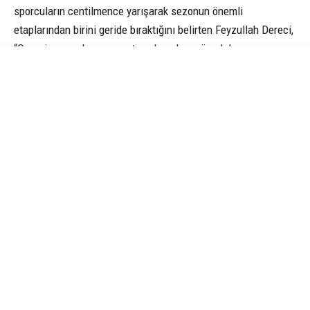
sporcuların centilmence yarışarak sezonun önemli
etaplarından birini geride bıraktığını belirten Feyzullah Dereci,
“Organizasyon boyunca ortaya konulan mücadele ve
sportmenlik, Türk okçuluğunun gelişimine katkı sağlayan
önemli değerlerden biri oldu. Yarışmaların düzenlenmesinde
emeği bulunan hakemlerimize, organizasyon ekibimize,
gönüllülerimize ve görevli personelimize teşekkür ediyor; fair
play ruhuyla mücadele eden tüm sporcularımızı, onların
yetişmesinde büyük emek veren antrenörlerimizi ve
organizasyona katılan kulüplerimizi tebrik ediyorum”
ifadelerini kullandı.
CANIK
FEYZULLAH DERECİ
HABER
O HABER NEYDI
PETEK REKLAM AJANSI
SAMSUN