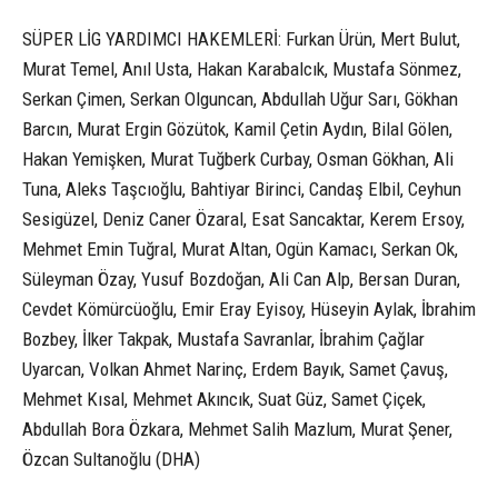
SÜPER LİG YARDIMCI HAKEMLERİ: Furkan Ürün, Mert Bulut,
Murat Temel, Anıl Usta, Hakan Karabalcık, Mustafa Sönmez,
Serkan Çimen, Serkan Olguncan, Abdullah Uğur Sarı, Gökhan
Barcın, Murat Ergin Gözütok, Kamil Çetin Aydın, Bilal Gölen,
Hakan Yemişken, Murat Tuğberk Curbay, Osman Gökhan, Ali
Tuna, Aleks Taşcıoğlu, Bahtiyar Birinci, Candaş Elbil, Ceyhun
Sesigüzel, Deniz Caner Özaral, Esat Sancaktar, Kerem Ersoy,
Mehmet Emin Tuğral, Murat Altan, Ogün Kamacı, Serkan Ok,
Süleyman Özay, Yusuf Bozdoğan, Ali Can Alp, Bersan Duran,
Cevdet Kömürcüoğlu, Emir Eray Eyisoy, Hüseyin Aylak, İbrahim
Bozbey, İlker Takpak, Mustafa Savranlar, İbrahim Çağlar
Uyarcan, Volkan Ahmet Narinç, Erdem Bayık, Samet Çavuş,
Mehmet Kısal, Mehmet Akıncık, Suat Güz, Samet Çiçek,
Abdullah Bora Özkara, Mehmet Salih Mazlum, Murat Şener,
Özcan Sultanoğlu (DHA)