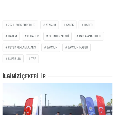
2024 -2025 SÜPER LİG
ATAKUM
CANİK
HABER
HAKEM
O HABER
O HABER NEYDİ
PARLA ANAOKULU
PETEK REKLAM AJANSI
SAMSUN
SAMSUN HABER
SÜPER LİG
TFF
İLGİNİZİ
ÇEKEBİLİR