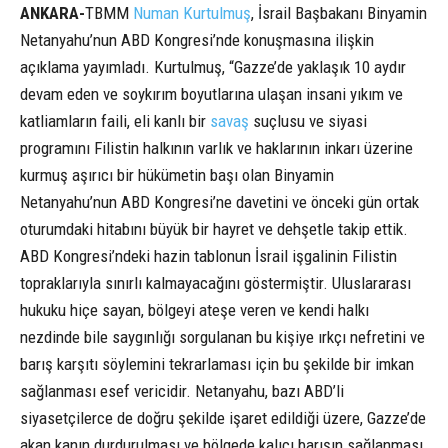
ANKARA-
TBMM
Numan Kurtulmuş
, İsrail Başbakanı Binyamin
Netanyahu’nun ABD Kongresi’nde konuşmasına ilişkin
açıklama yayımladı. Kurtulmuş, “Gazze’de yaklaşık 10 aydır
devam eden ve soykırım boyutlarına ulaşan insani yıkım ve
katliamların faili, eli kanlı bir
savaş
suçlusu ve siyasi
programını Filistin halkının varlık ve haklarının inkarı üzerine
kurmuş aşırıcı bir hükümetin başı olan Binyamin
Netanyahu’nun ABD Kongresi’ne davetini ve önceki gün ortak
oturumdaki hitabını büyük bir hayret ve dehşetle takip ettik.
ABD Kongresi’ndeki hazin tablonun İsrail işgalinin Filistin
topraklarıyla sınırlı kalmayacağını göstermiştir. Uluslararası
hukuku hiçe sayan, bölgeyi ateşe veren ve kendi halkı
nezdinde bile saygınlığı sorgulanan bu kişiye ırkçı nefretini ve
barış karşıtı söylemini tekrarlaması için bu şekilde bir imkan
sağlanması esef vericidir. Netanyahu, bazı ABD’li
siyasetçilerce de doğru şekilde işaret edildiği üzere, Gazze’de
akan kanın durdurulması ve bölgede kalıcı barışın sağlanması