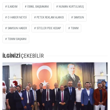
İLKADIM
İSRAİL BAŞBAKANI
NUMAN KURTULMUŞ
O HABER NEYDİ
PETEK REKLAM AJANSI
SAMSUN
SAMSUN HABER
SİTELER PİDE KEBAP
TBMM
TBMM BAŞKANI
İLGİNİZİ
ÇEKEBİLİR