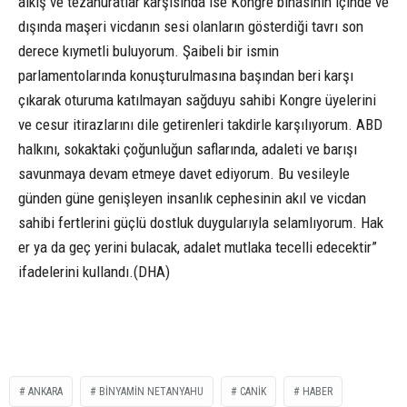
alkış ve tezahüratlar karşısında ise Kongre binasının içinde ve
dışında maşeri vicdanın sesi olanların gösterdiği tavrı son
derece kıymetli buluyorum. Şaibeli bir ismin
parlamentolarında konuşturulmasına başından beri karşı
çıkarak oturuma katılmayan sağduyu sahibi Kongre üyelerini
ve cesur itirazlarını dile getirenleri takdirle karşılıyorum. ABD
halkını, sokaktaki çoğunluğun saflarında, adaleti ve barışı
savunmaya devam etmeye davet ediyorum. Bu vesileyle
günden güne genişleyen insanlık cephesinin akıl ve vicdan
sahibi fertlerini güçlü dostluk duygularıyla selamlıyorum. Hak
er ya da geç yerini bulacak, adalet mutlaka tecelli edecektir”
ifadelerini kullandı.(DHA)
ANKARA
BINYAMIN NETANYAHU
CANİK
HABER