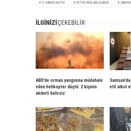
O HABER NEYDİ
PETEK REKLAM AJANSI
SAMSU
İLGİNİZİ
ÇEKEBİLİR
ABD’de orman yangınına müdahale
Samsun’da 
eden helikopter düştü: 2 kişinin
etil alkol e
akıbeti belirsiz