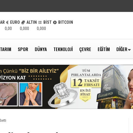
LAR
EURO
ALTIN
BİST
BITCOIN
0,00
0,000
0,000
TARIM
SPOR
DÜNYA
TEKNOLOJI
ÇEVRE
EĞITIM
DIĞER
betti