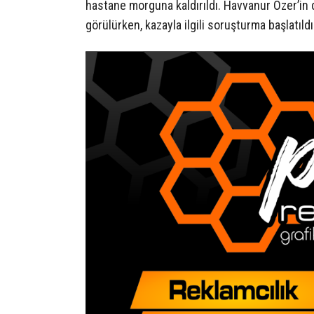
hastane morguna kaldırıldı. Havvanur Özer’in
görülürken, kazayla ilgili soruşturma başlatıld