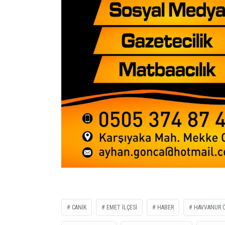
CANİK
EMET İLÇESİ
HABER
HAVVANUR 