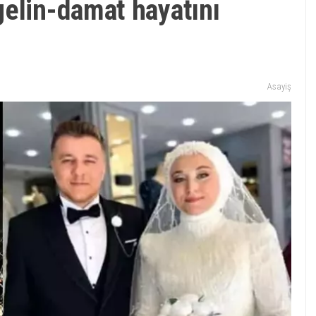
gelin-damat hayatını
Asayiş