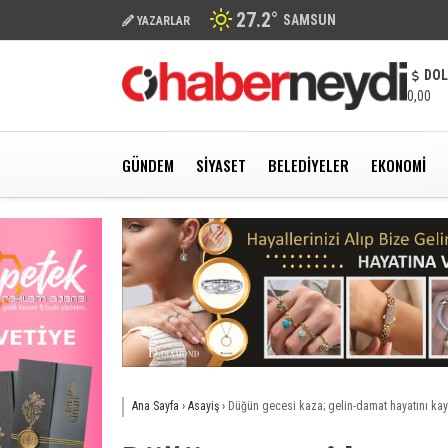
27.2
°
SAMSUN
YAZARLAR
DO
0,00
GÜNDEM
SIYASET
BELEDIYELER
EKONOMI
Ana Sayfa
›
Asayiş
›
Düğün gecesi kaza; gelin-damat hayatını kay