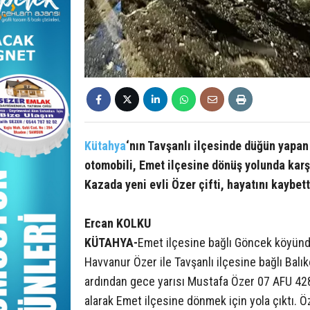
Kütahya
‘nın Tavşanlı ilçesinde düğün yapan
otomobili, Emet ilçesine dönüş yolunda karş
Kazada yeni evli Özer çifti, hayatını kaybett
Ercan KOLKU
KÜTAHYA-
Emet ilçesine bağlı Göncek köyünd
Havvanur Özer ile Tavşanlı ilçesine bağlı Bal
ardından gece yarısı Mustafa Özer 07 AFU 428
alarak Emet ilçesine dönmek için yola çıktı. 