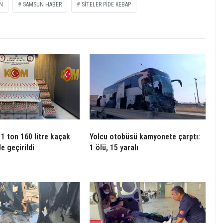
N
SAMSUN HABER
SİTELER PİDE KEBAP
1 ton 160 litre kaçak
Yolcu otobüsü kamyonete çarptı:
le geçirildi
1 ölü, 15 yaralı