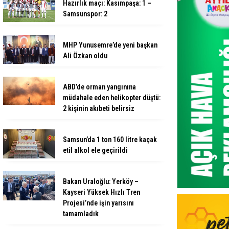
Hazırlık maçı: Kasımpaşa: 1 –
Samsunspor: 2
MHP Yunusemre’de yeni başkan
Ali Özkan oldu
ABD’de orman yangınına
müdahale eden helikopter düştü:
2 kişinin akıbeti belirsiz
Samsun’da 1 ton 160 litre kaçak
etil alkol ele geçirildi
Bakan Uraloğlu: Yerköy –
Kayseri Yüksek Hızlı Tren
Projesi’nde işin yarısını
tamamladık