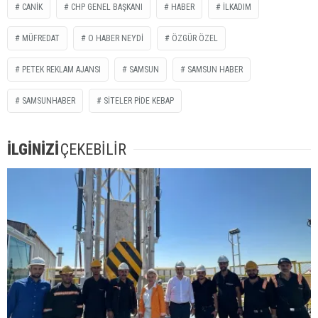
CANİK
CHP GENEL BAŞKANI
HABER
İLKADIM
MÜFREDAT
O HABER NEYDİ
ÖZGÜR ÖZEL
PETEK REKLAM AJANSI
SAMSUN
SAMSUN HABER
SAMSUNHABER
SİTELER PİDE KEBAP
İLGİNİZİ
ÇEKEBİLİR