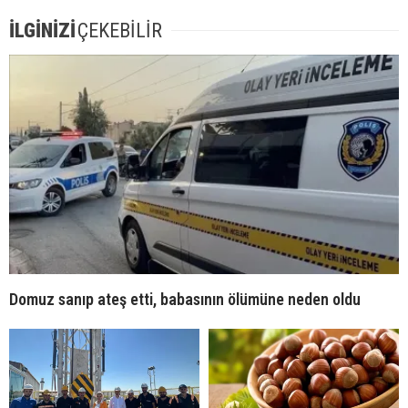
İLGİNİZİ
ÇEKEBİLİR
Domuz sanıp ateş etti, babasının ölümüne neden oldu