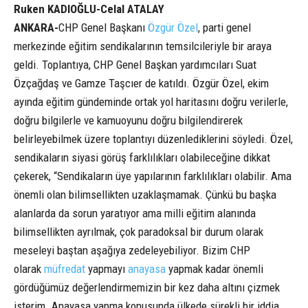
Ruken KADIOĞLU-Celal ATALAY
ANKARA-
CHP Genel Başkanı
Özgür Özel
, parti genel
merkezinde eğitim sendikalarının temsilcileriyle bir araya
geldi. Toplantıya, CHP Genel Başkan yardımcıları Suat
Özçağdaş ve Gamze Taşcıer de katıldı. Özgür Özel, ekim
ayında eğitim gündeminde ortak yol haritasını doğru verilerle,
doğru bilgilerle ve kamuoyunu doğru bilgilendirerek
belirleyebilmek üzere toplantıyı düzenlediklerini söyledi. Özel,
sendikaların siyasi görüş farklılıkları olabileceğine dikkat
çekerek, “Sendikaların üye yapılarının farklılıkları olabilir. Ama
önemli olan bilimsellikten uzaklaşmamak. Çünkü bu başka
alanlarda da sorun yaratıyor ama milli eğitim alanında
bilimsellikten ayrılmak, çok paradoksal bir durum olarak
meseleyi baştan aşağıya zedeleyebiliyor. Bizim CHP
olarak
müfredat
yapmayı
anayasa
yapmak kadar önemli
gördüğümüz değerlendirmemizin bir kez daha altını çizmek
isterim. Anayasa yapma konusunda ülkede sürekli bir iddia,