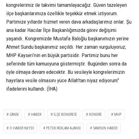
kongrelerimiz ile takvimi tamamlayacağız. Güven tazeleyen
ilçe başkanlarımıza özellikle teşekkür etmek istiyorum.
Partimize yıllardır hizmet veren dava arkadaşlarımız onlar. Şu
ana kadar Hacılar İlçe Başkanlığımızda görev değişimi
yaşandı. Kongremizde Mustafa Baloğlu başkanımızın yerine
Ahmet Sundu başkanımız seçildi. Her zaman vurguluyoruz;
MHP Kayseri’nin en büyük partisidir. Partimiz bunu her
seferinde tüm kamuoyuna göstermiştir. Bugünden sonra da
öyle olmaya devam edecektir. Bu vesileyle kongrelerimizin
hayırlara vesile olmasını yüce Allah’tan niyaz ediyorum”
ifadelerini kullandı. (İHA)
CANIK
HABER
ILÇE KONGRESI
KONGRE
MHP
O HABER NEYDI
PETEK REKLAM AJANSI
SAMSUN HABER