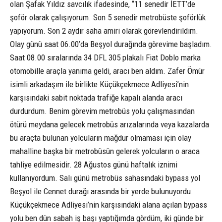
olan Şafak Yıldız savcılık ifadesinde, “11 senedir İETT’de
şoför olarak çalışıyorum. Son 5 senedir metrobüste şoförlük
yapıyorum. Son 2 aydır saha amiri olarak görevlendirildim.
Olay günü saat 06.00’da Beşyol durağında görevime başladım.
Saat 08.00 sıralarında 34 DFL 305 plakalı Fiat Doblo marka
otomobille araçla yanıma geldi, aracı ben aldım. Zafer Ömür
isimli arkadaşım ile birlikte Küçükçekmece Adliyesi’nin
karşısındaki sabit noktada trafiğe kapalı alanda aracı
durdurdum. Benim görevim metrobüs yolu çalışmasından
ötürü meydana gelecek metrobüs arızalarında veya kazalarda
bu araçta bulunan yolcuların mağdur olmaması için olay
mahalline başka bir metrobüsün gelerek yolcuların o araca
tahliye edilmesidir. 28 Ağustos günü haftalık iznimi
kullanıyordum. Salı günü metrobüs sahasındaki bypass yol
Beşyol ile Cennet durağı arasında bir yerde bulunuyordu.
Küçükçekmece Adliyesi’nin karşısındaki alana açılan bypass
yolu ben dün sabah iş başı yaptığımda gördüm, iki günde bir