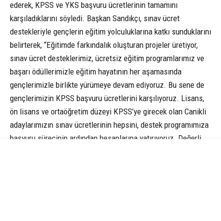
ederek, KPSS ve YKS başvuru ücretlerinin tamamını
karşıladıklarını söyledi. Başkan Sandıkçı, sınav ücret
destekleriyle gençlerin eğitim yolculuklarına katkı sunduklarını
belirterek, “Eğitimde farkındalık oluşturan projeler üretiyor,
sınav ücret desteklerimiz, ücretsiz eğitim programlarımız ve
başarı ödüllerimizle eğitim hayatının her aşamasında
gençlerimizle birlikte yürümeye devam ediyoruz. Bu sene de
gençlerimizin KPSS başvuru ücretlerini karşılıyoruz. Lisans,
ön lisans ve ortaöğretim düzeyi KPSS’ye girecek olan Canikli
adaylarımızın sınav ücretlerinin hepsini, destek programımıza
başvuru sürecinin ardından hesaplarına yatırıyoruz. Değerli
gençlerimizin ve kıymetli ailelerimizin eğitim bütçelerine katkı
sunan yeni destek programlarını hayata geçirmeye devam
edeceğiz” dedi.
Lisans, ön lisans ve ortaöğretim düzeyi KPSS’ye girecek