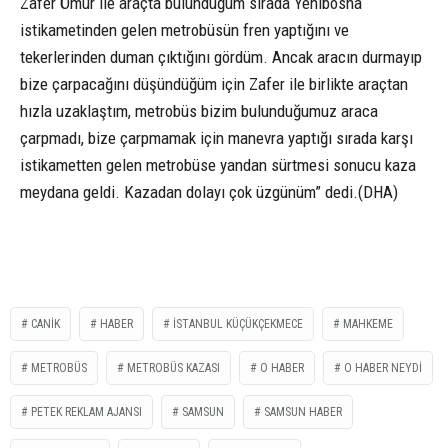
Zafer Ömür ile araçta bulunduğum sırada Yenibosna
istikametinden gelen metrobüsün fren yaptığını ve
tekerlerinden duman çıktığını gördüm. Ancak aracın durmayıp
bize çarpacağını düşündüğüm için Zafer ile birlikte araçtan
hızla uzaklaştım, metrobüs bizim bulunduğumuz araca
çarpmadı, bize çarpmamak için manevra yaptığı sırada karşı
istikametten gelen metrobüse yandan sürtmesi sonucu kaza
meydana geldi. Kazadan dolayı çok üzgünüm” dedi.(DHA)
CANİK
HABER
İSTANBUL KÜÇÜKÇEKMECE
MAHKEME
METROBÜS
METROBÜS KAZASI
O HABER
O HABER NEYDİ
PETEK REKLAM AJANSI
SAMSUN
SAMSUN HABER