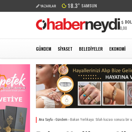
18.3
°
SAMSUN
YAZARLAR
DO
0,00
GÜNDEM
SIYASET
BELEDIYELER
EKONOMI
Ana Sayfa
›
Gündem
›
Bakan Yerlikaya: Silah kazası sonucu bir 