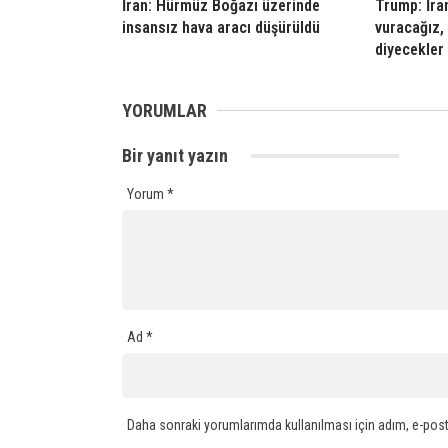
İran: Hürmüz Boğazı üzerinde
Trump: İran
insansız hava aracı düşürüldü
vuracağız,
diyecekler
YORUMLAR
Bir yanıt yazın
Yorum
*
Ad
*
Daha sonraki yorumlarımda kullanılması için adım, e-post