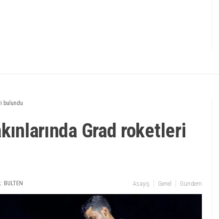
eri bulundu
yakınlarında Grad roketleri
: BULTEN
Asayiş
Genel
Gündem