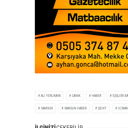
ALİ YERLİKAYA
CANİK
HABER
İÇİŞLERİ B
SAMSUN
SAMSUN HABER
ŞEHİT
UZMAN
İLGİNİZİ
ÇEKEBİLİR