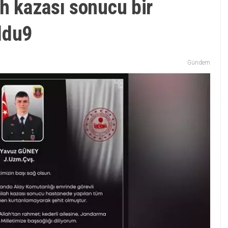
ah kazası sonucu bir
ldu9
Gündem