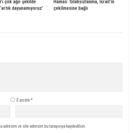
’ı çok ağır şekilde
Hamas: Silahsızlanma, İsrail’in
 ‘artık dayanamıyoruz’
çekilmesine bağlı
E-posta
*
a adresim ve site adresim bu tarayıcıya kaydedilsin.