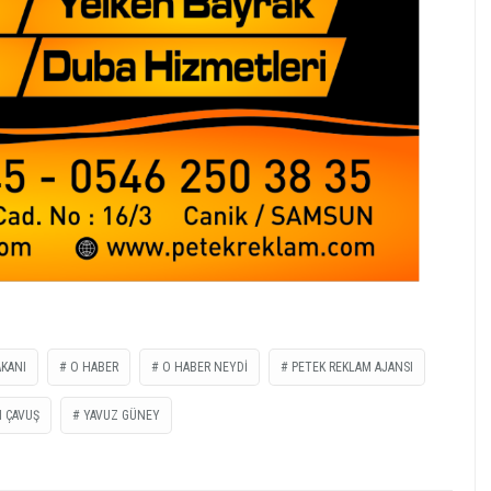
AKANI
O HABER
O HABER NEYDİ
PETEK REKLAM AJANSI
 ÇAVUŞ
YAVUZ GÜNEY