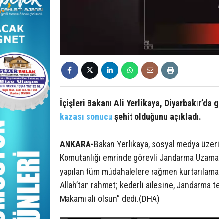
İçişleri Bakanı Ali Yerlikaya, Diyarbakır’da 
kazası sonucu
şehit olduğunu açıkladı.
ANKARA-
Bakan Yerlikaya, sosyal medya üzer
Komutanlığı emrinde görevli Jandarma Uzam
yapılan tüm müdahalelere rağmen kurtarılama
Allah’tan rahmet; kederli ailesine, Jandarma te
Makamı ali olsun” dedi.(DHA)