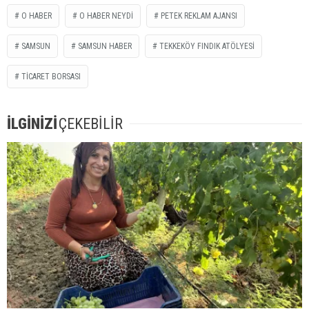
O HABER
O HABER NEYDİ
PETEK REKLAM AJANSI
SAMSUN
SAMSUN HABER
TEKKEKÖY FINDIK ATÖLYESI
TİCARET BORSASI
İLGİNİZİ
ÇEKEBİLİR