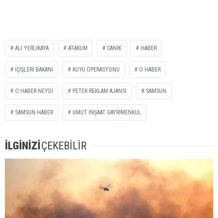
ALİ YERLİKAYA
ATAKUM
CANİK
HABER
İÇİŞLERİ BAKANI
KUYU OPERASYONU
O HABER
O HABER NEYDİ
PETEK REKLAM AJANSI
SAMSUN
SAMSUN HABER
UMUT İNŞAAT GAYRİMENKUL
İLGİNİZİ
ÇEKEBİLİR