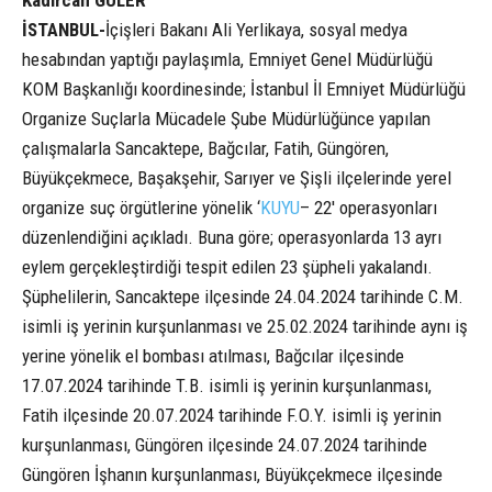
Kadircan GÜLER
İSTANBUL-
İçişleri Bakanı Ali Yerlikaya, sosyal medya
hesabından yaptığı paylaşımla, Emniyet Genel Müdürlüğü
KOM Başkanlığı koordinesinde; İstanbul İl Emniyet Müdürlüğü
Organize Suçlarla Mücadele Şube Müdürlüğünce yapılan
çalışmalarla Sancaktepe, Bağcılar, Fatih, Güngören,
Büyükçekmece, Başakşehir, Sarıyer ve Şişli ilçelerinde yerel
organize suç örgütlerine yönelik ‘
KUYU
– 22′ operasyonları
düzenlendiğini açıkladı. Buna göre; operasyonlarda 13 ayrı
eylem gerçekleştirdiği tespit edilen 23 şüpheli yakalandı.
Şüphelilerin, Sancaktepe ilçesinde 24.04.2024 tarihinde C.M.
isimli iş yerinin kurşunlanması ve 25.02.2024 tarihinde aynı iş
yerine yönelik el bombası atılması, Bağcılar ilçesinde
17.07.2024 tarihinde T.B. isimli iş yerinin kurşunlanması,
Fatih ilçesinde 20.07.2024 tarihinde F.O.Y. isimli iş yerinin
kurşunlanması, Güngören ilçesinde 24.07.2024 tarihinde
Güngören İşhanın kurşunlanması, Büyükçekmece ilçesinde