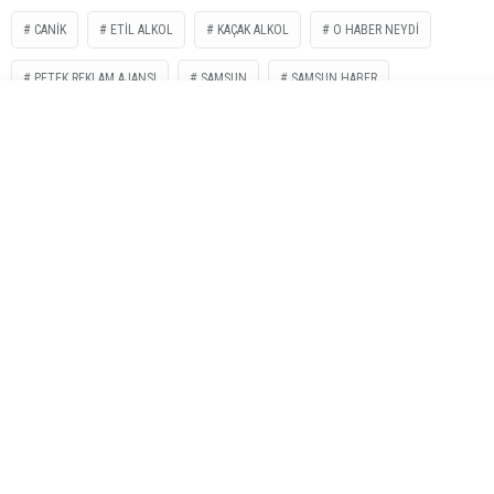
CANIK
ETİL ALKOL
KAÇAK ALKOL
O HABER NEYDI
PETEK REKLAM AJANSI
SAMSUN
SAMSUN HABER
İLGİNİZİ
ÇEKEBİLİR
ABD’de orman yangınına müdahale eden helikopter düştü: