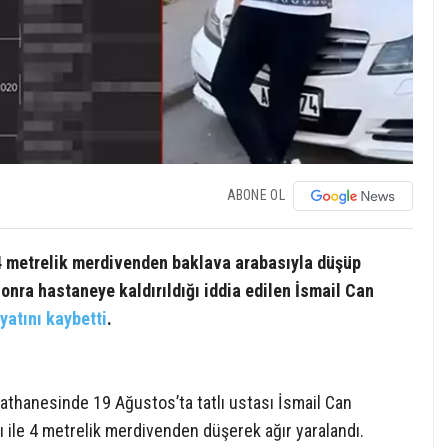
ABONE OL
 4 metrelik merdivenden baklava arabasıyla düşüp
sonra hastaneye kaldırıldığı iddia edilen İsmail Can
yatını kaybetti
.
alathanesinde 19 Ağustos’ta tatlı ustası İsmail Can
ı ile 4 metrelik merdivenden düşerek ağır yaralandı.