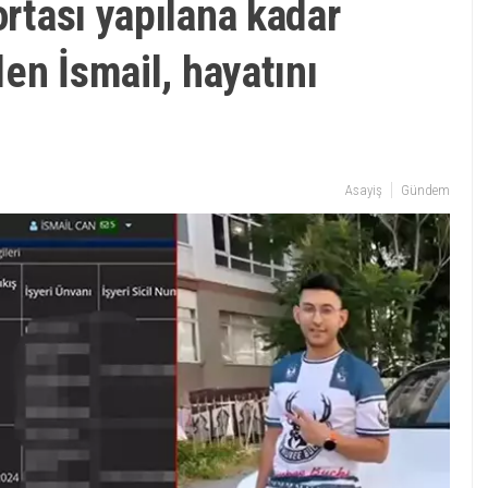
ortası yapılana kadar
len İsmail, hayatını
Asayiş
Gündem