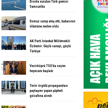
Dronla vurulan Türk gemisi
Samsun’da
Domuz sanıp ateş etti, babasının
ölümüne neden oldu
AK Parti İstanbul Milletvekili
Özdemir: Güçlü sanayi, güçlü
Türkiye
Vezirköprü TSO’da seçim
heyecanı başladı
Terör örgütü propagandası
paylaşımı yapan şüpheli
gözaltına alındı