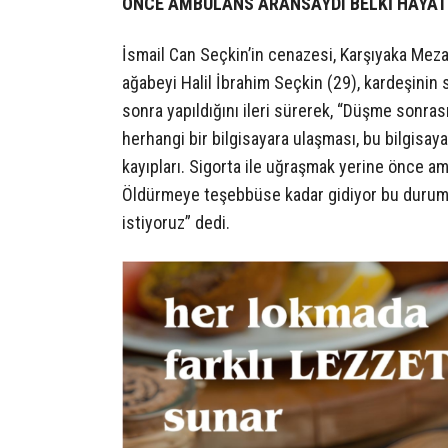
ÖNCE AMBULANS ARANSAYDI BELKİ HAYAT
İsmail Can Seçkin’in cenazesi, Karşıyaka Mezar
ağabeyi Halil İbrahim Seçkin (29), kardeşinin
sonra yapıldığını ileri sürerek, “Düşme son
herhangi bir bilgisayara ulaşması, bu bilgisay
kayıpları. Sigorta ile uğraşmak yerine önce a
Öldürmeye teşebbüse kadar gidiyor bu durum.
istiyoruz” dedi.