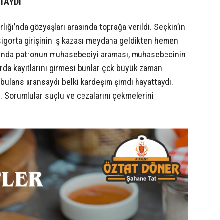
TAYDI’
lığı’nda gözyaşları arasında toprağa verildi. Seçkin’in
 sigorta girişinin iş kazası meydana geldikten hemen
rasında patronun muhasebeciyi araması, muhasebecinin
arda kayıtlarını girmesi bunlar çok büyük zaman
mbulans aransaydı belki kardeşim şimdi hayattaydı.
 Sorumlular suçlu ve cezalarını çekmelerini