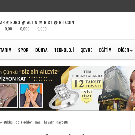
LAR
EURO
ALTIN
BİST
BITCOIN
0,00
0,000
0,000
TARIM
SPOR
DÜNYA
TEKNOLOJI
ÇEVRE
EĞITIM
DIĞER
letildiği iddia edilen İsmail, hayatını kaybetti