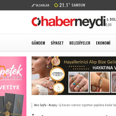
21.1
°
SAMSUN
YAZARLAR
DO
0,00
GÜNDEM
SIYASET
BELEDIYELER
EKONOMI
Ana Sayfa
›
Asayiş
›
İş kazası sonrası sigortası yapılana kadar bek