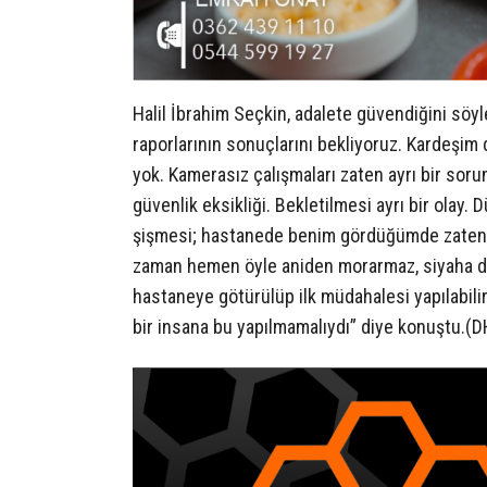
Halil İbrahim Seçkin, adalete güvendiğini söyl
raporlarının sonuçlarını bekliyoruz. Kardeşi
yok. Kamerasız çalışmaları zaten ayrı bir sor
güvenlik eksikliği. Bekletilmesi ayrı bir olay
şişmesi; hastanede benim gördüğümde zaten k
zaman hemen öyle aniden morarmaz, siyaha do
hastaneye götürülüp ilk müdahalesi yapılabilird
bir insana bu yapılmamalıydı” diye konuştu.(