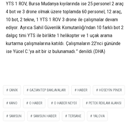
YTS 1 ROV, Bursa Mudanya kıyılarında ise 25 personel 2 araç
4 bot ve 3 drone olmak üzere toplamda 60 personel, 12 araç,
10 bot, 2 tekne, 1 YTS 1 ROV 3 drone ile çalışmalar devam
ediyor. Ayrıca Sahil Güvenlik Komutanlığı’ndan 10 farklı bot 2
dalgıç timi YTS ile birlikte 1 helikopter ve 1 uçak arama
kurtarma çalışmalarına katıldı. Çalışmaların 22’nci gününde
ise Yücel C.’ya ait bir iz bulunamadı.” denildi.(DHA)
CANİK
GAZİANTEP BAKLAVALARI
HABER
HÜSEYİN PİNER
KANO
O HABER
O HABER NEYDİ
PETEK REKLAM AJANSI
SAMSUN
SAMSUN HABER
TERSANE
YALOVA