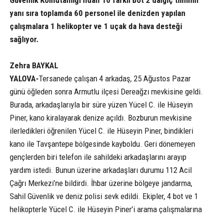
Güvenlik Komutanlığı’ndan 10 farklı bot 2 dalgıç timinin
yanı sıra toplamda 60 personel ile denizden yapılan
çalışmalara 1 helikopter ve 1 uçak da hava desteği
sağlıyor.
Zehra BAYKAL
YALOVA-
Tersanede çalışan 4 arkadaş, 25 Ağustos Pazar
günü öğleden sonra Armutlu ilçesi Dereağzı mevkisine geldi.
Burada, arkadaşlarıyla bir süre yüzen Yücel C. ile Hüseyin
Piner, kano kiralayarak denize açıldı. Bozburun mevkisine
ilerledikleri öğrenilen Yücel C. ile Hüseyin Piner, bindikleri
kano ile Tavşantepe bölgesinde kayboldu. Geri dönemeyen
gençlerden biri telefon ile sahildeki arkadaşlarını arayıp
yardım istedi. Bunun üzerine arkadaşları durumu 112 Acil
Çağrı Merkezi’ne bildirdi. İhbar üzerine bölgeye jandarma,
Sahil Güvenlik ve deniz polisi sevk edildi. Ekipler, 4 bot ve 1
helikopterle Yücel C. ile Hüseyin Piner’i arama çalışmalarına