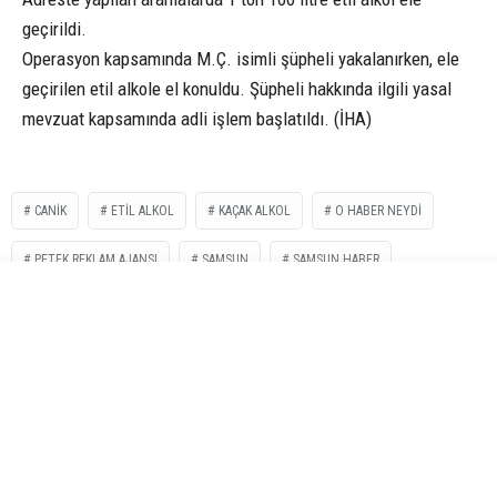
geçirildi.
Operasyon kapsamında M.Ç. isimli şüpheli yakalanırken, ele
geçirilen etil alkole el konuldu. Şüpheli hakkında ilgili yasal
mevzuat kapsamında adli işlem başlatıldı. (İHA)
CANIK
ETİL ALKOL
KAÇAK ALKOL
O HABER NEYDI
PETEK REKLAM AJANSI
SAMSUN
SAMSUN HABER
İLGİNİZİ
ÇEKEBİLİR