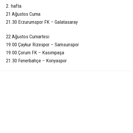
2. hafta
21 Ağustos Cuma
21.30 Erzurumspor FK – Galatasaray
22 Ağustos Cumartesi
19.00 Çaykur Rizespor – Samsunspor
19.00 Çorum FK – Kasımpaşa
21.30 Fenerbahçe – Konyaspor
23 Ağustos Pazar
19.00 Eyüpspor – Gaziantep FK
19.00 Trabzonspor – Başakşehir
21.30 Göztepe – Gençlerbirliği
21.30 Corendon Alanyaspor – Beşiktaş
24 Ağustos Pazartesi
21.30 Kocaelispor – Amed Sportif Faaliyetler