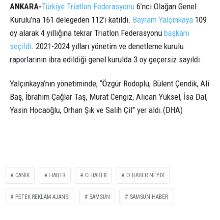
ANKARA-
Türkiye Triatlon Federasyonu
6’ncı Olağan Genel
Kurulu’na 161 delegeden 112’i katıldı.
Bayram Yalçınkaya
109
oy alarak 4 yıllığına tekrar Triatlon Federasyonu
başkanı
seçildi
. 2021-2024 yılları yönetim ve denetleme kurulu
raporlarının ibra edildiği genel kurulda 3 oy geçersiz sayıldı.
Yalçınkaya’nın yönetiminde, “Özgür Rodoplu, Bülent Çendik, Ali
Baş, İbrahim Çağlar Taş, Murat Cengiz, Alican Yüksel, İsa Dal,
Yasin Hocaoğlu, Orhan Şık ve Salih Çil” yer aldı.(DHA)
CANİK
HABER
O HABER
O HABER NEYDİ
PETEK REKLAM AJANSI
SAMSUN
SAMSUN HABER