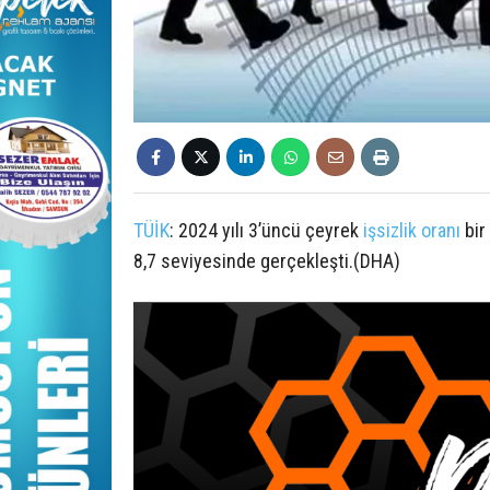
TÜİK
: 2024 yılı 3’üncü çeyrek
işsizlik
oranı
bir
8,7 seviyesinde gerçekleşti.(DHA)