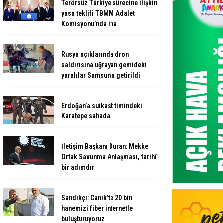
Terörsüz Türkiye sürecine ilişkin
yasa teklifi TBMM Adalet
Komisyonu’nda iha
Rusya açıklarında dron
saldırısına uğrayan gemideki
yaralılar Samsun’a getirildi
Erdoğan’a suikast timindeki
Karatepe sahada
İletişim Başkanı Duran: Mekke
Ortak Savunma Anlaşması, tarihî
bir adımdır
Sandıkçı: Canik’te 20 bin
hanemizi fiber internetle
buluşturuyoruz