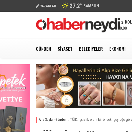
27.2
°
SAMSUN
YAZARLAR
DO
0,00
GÜNDEM
SIYASET
BELEDIYELER
EKONOMI
Ana Sayfa
›
Gündem
›
TÜİK: İşsizlik oranı bir önceki çeyreğe gö