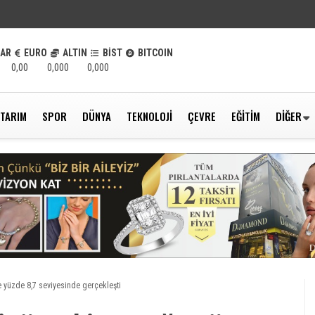
LAR
EURO
ALTIN
BİST
BITCOIN
0,00
0,000
0,000
TARIM
SPOR
DÜNYA
TEKNOLOJI
ÇEVRE
EĞITIM
DIĞER
re yüzde 8,7 seviyesinde gerçekleşti