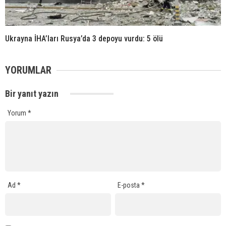
Ukrayna İHA’ları Rusya’da 3 depoyu vurdu: 5 ölü
YORUMLAR
Bir yanıt yazın
Yorum
*
Ad
*
E-posta
*