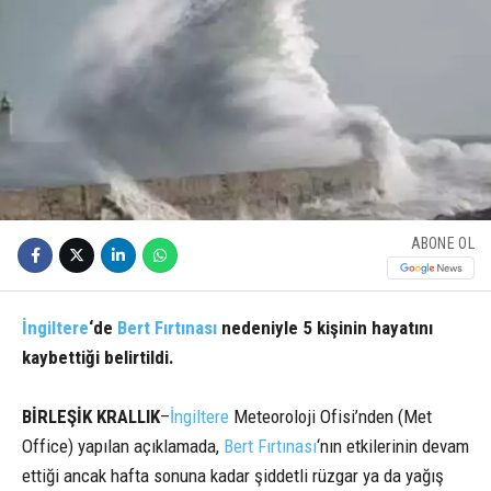
ABONE OL
İngiltere
‘de
Bert Fırtınası
nedeniyle 5 kişinin hayatını
kaybettiği belirtildi.
BİRLEŞİK KRALLIK
–
İngiltere
Meteoroloji Ofisi’nden (Met
Office) yapılan açıklamada,
Bert Fırtınası
‘nın etkilerinin devam
ettiği ancak hafta sonuna kadar şiddetli rüzgar ya da yağış