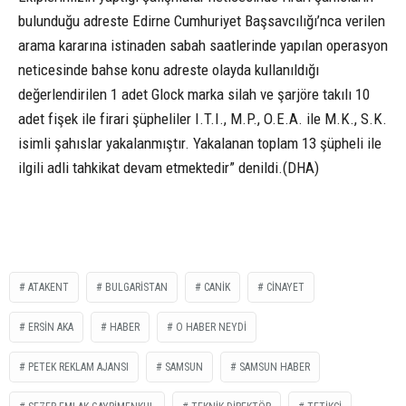
bulunduğu adreste Edirne Cumhuriyet Başsavcılığı’nca verilen
arama kararına istinaden sabah saatlerinde yapılan operasyon
neticesinde bahse konu adreste olayda kullanıldığı
değerlendirilen 1 adet Glock marka silah ve şarjöre takılı 10
adet fişek ile firari şüpheliler I.T.I., M.P., O.E.A. ile M.K., S.K.
isimli şahıslar yakalanmıştır. Yakalanan toplam 13 şüpheli ile
ilgili adli tahkikat devam etmektedir” denildi.(DHA)
ATAKENT
BULGARİSTAN
CANİK
CİNAYET
ERSİN AKA
HABER
O HABER NEYDİ
PETEK REKLAM AJANSI
SAMSUN
SAMSUN HABER