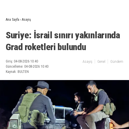
Ana Sayfa
›
Asayiş
Suriye: İsrail sınırı yakınlarında
Grad roketleri bulundu
Giriş: 04-08-2026 10:40
Asayiş
Genel
Gündem
Güncelleme: 04-08-2026 10:40
Kaynak: BULTEN