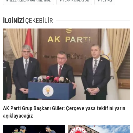
SEZER EMLAK GAYRIMENKUL
TEKNİK DİREKTÖR
TETİKÇİ
İLGİNİZİ
ÇEKEBİLİR
AK Parti Grup Başkanı Güler: Çerçeve yasa teklifini yarın
açıklayacağız