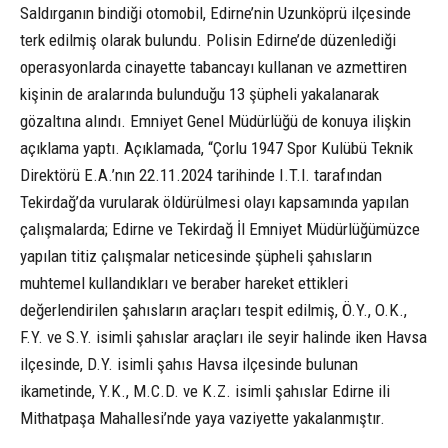
Saldırganın bindiği otomobil, Edirne’nin Uzunköprü ilçesinde
terk edilmiş olarak bulundu. Polisin Edirne’de düzenlediği
operasyonlarda cinayette tabancayı kullanan ve azmettiren
kişinin de aralarında bulunduğu 13 şüpheli yakalanarak
gözaltına alındı. Emniyet Genel Müdürlüğü de konuya ilişkin
açıklama yaptı. Açıklamada, “Çorlu 1947 Spor Kulübü Teknik
Direktörü E.A.’nın 22.11.2024 tarihinde I.T.l. tarafından
Tekirdağ’da vurularak öldürülmesi olayı kapsamında yapılan
çalışmalarda; Edirne ve Tekirdağ İl Emniyet Müdürlüğümüzce
yapılan titiz çalışmalar neticesinde şüpheli şahısların
muhtemel kullandıkları ve beraber hareket ettikleri
değerlendirilen şahısların araçları tespit edilmiş, Ö.Y., O.K.,
F.Y. ve S.Y. isimli şahıslar araçları ile seyir halinde iken Havsa
ilçesinde, D.Y. isimli şahıs Havsa ilçesinde bulunan
ikametinde, Y.K., M.C.D. ve K.Z. isimli şahıslar Edirne ili
Mithatpaşa Mahallesi’nde yaya vaziyette yakalanmıştır.