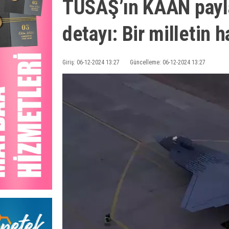
TUSAŞ’ın KAAN payla
detayı: Bir milletin h
Giriş: 06-12-2024 13:27
Güncelleme: 06-12-2024 13:27