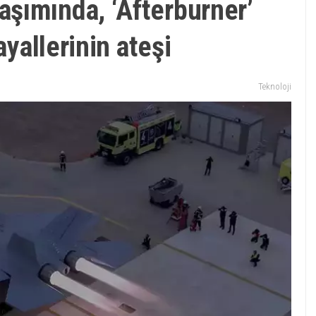
şımında, ‘Afterburner’
ayallerinin ateşi
Teknoloji