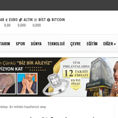
LAR
EURO
ALTIN
BİST
BITCOIN
0,00
0,000
0,000
TARIM
SPOR
DÜNYA
TEKNOLOJI
ÇEVRE
EĞITIM
DIĞER
etayı: Bir milletin hayallerinin ateşi