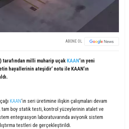
ABONE OL
) tarafından milli muharip uçak
KAAN
‘ın yeni
etin hayallerinin ateşidir’ notu ile KAAN’ın
ldı.
 uçağı
KAAN
‘ın seri üretimine ilişkin çalışmaları devam
 tam boy statik testi, kontrol yüzeylerinin atalet ve
 sistem entegrasyon laboratuvarında aviyonik sistem
ıştırma testleri de gerçekleştirildi.