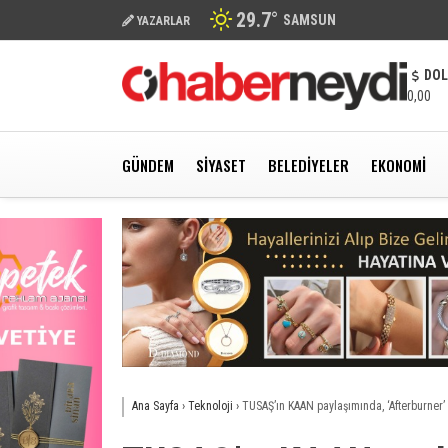
29.7
°
SAMSUN
YAZARLAR
DO
0,00
GÜNDEM
SIYASET
BELEDIYELER
EKONOMI
Ana Sayfa
›
Teknoloji
›
TUSAŞ’ın KAAN paylaşımında, ‘Afterburner’ d