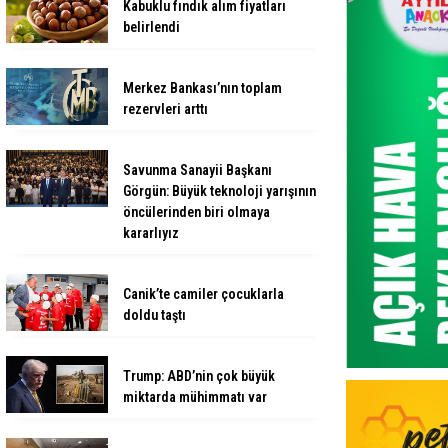
Kabuklu fındık alım fiyatları
belirlendi
Merkez Bankası’nın toplam
rezervleri arttı
Savunma Sanayii Başkanı
Görgün: Büyük teknoloji yarışının
öncülerinden biri olmaya
kararlıyız
Canik’te camiler çocuklarla
doldu taştı
Trump: ABD’nin çok büyük
miktarda mühimmatı var