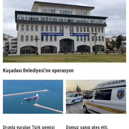
Kuşadası Belediyesi’ne operasyon
Dronla vurulan Türk gemisi
Domuz sanıp ateş etti,