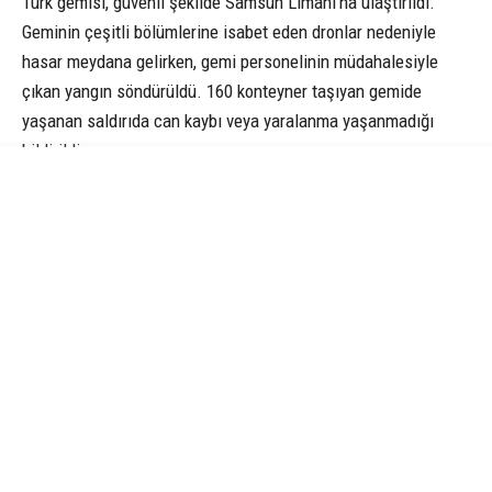
Türk gemisi, güvenli şekilde Samsun Limanı’na ulaştırıldı.
Geminin çeşitli bölümlerine isabet eden dronlar nedeniyle
hasar meydana gelirken, gemi personelinin müdahalesiyle
çıkan yangın söndürüldü. 160 konteyner taşıyan gemide
yaşanan saldırıda can kaybı veya yaralanma yaşanmadığı
bildirildi.
“3 dron saldırısına maruz kaldık”
Samsun Limanı’nda açıklamalarda bulunan Lider Gemi
Yönetim Kurulu Üyesi Aykan Üçüncü, saldırının uluslararası
sularda gerçekleştiğini belirtti. Üçüncü, “2 gün önce dron
saldırısı ile karşı karşıya kaldık. Son zamanlarda gemiler bu
tarz saldırılara maruz kalıyor. Bizim de başımızdan böyle bir
olay geçti. Öncelikle tüm denizcilere geçmiş olsun dileklerimi
iletiyorum” dedi.