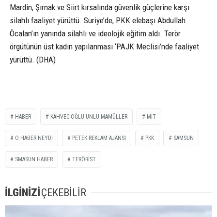
Mardin, Şırnak ve Siirt kırsalında güvenlik güçlerine karşı
silahlı faaliyet yürüttü. Suriye’de, PKK elebaşı Abdullah
Öcalan’ın yanında silahlı ve ideolojik eğitim aldı. Terör
örgütünün üst kadın yapılanması ‘PAJK Meclisi’nde faaliyet
yürüttü. (DHA)
HABER
KAHVECIOĞLU UNLU MAMÜLLER
MİT
O HABER NEYDİ
PETEK REKLAM AJANSI
PKK
SAMSUN
SMASUN HABER
TERÖRİST
İLGİNİZİ
ÇEKEBİLİR