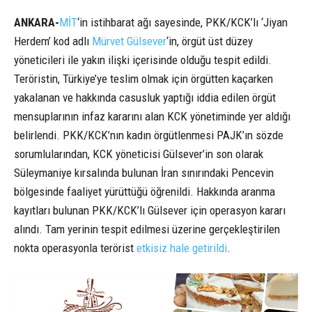
ANKARA-
MİT
‘in istihbarat ağı sayesinde, PKK/KCK’lı ‘Jiyan
Herdem’ kod adlı
Mürvet Gülsever
‘in, örgüt üst düzey
yöneticileri ile yakın ilişki içerisinde olduğu tespit edildi.
Teröristin, Türkiye’ye teslim olmak için örgütten kaçarken
yakalanan ve hakkında casusluk yaptığı iddia edilen örgüt
mensuplarının infaz kararını alan KCK yönetiminde yer aldığı
belirlendi. PKK/KCK’nın kadın örgütlenmesi PAJK’ın sözde
sorumlularından, KCK yöneticisi Gülsever’in son olarak
Süleymaniye kırsalında bulunan İran sınırındaki Pencevin
bölgesinde faaliyet yürüttüğü öğrenildi. Hakkında aranma
kayıtları bulunan PKK/KCK’lı Gülsever için operasyon kararı
alındı. Tam yerinin tespit edilmesi üzerine gerçekleştirilen
nokta operasyonla terörist
etkisiz hale getirildi
.