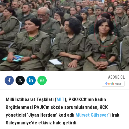
ABONE OL
Milli İstihbarat Teşkilatı (
MİT
), PKK/KCK’nın kadın
örgütlenmesi PAJK’ın sözde sorumlularından, KCK
yöneticisi ‘Jiyan Herdem’ kod adlı
Mürvet Gülsever
‘i Irak
Süleymaniye’de etkisiz hale getirdi.