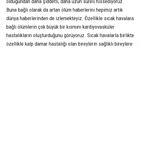
olduğundan daha şiddetli, daha uzun süreli hissediyoruz.
Buna bağlı olarak da artan ölüm haberlerini hepimiz artık
dünya haberlerinden de izlemekteyiz. Özellikle sıcak havalara
bağlı ölümlerin çok büyük bir kısmını kardiyovasküler
hastalıkların oluşturduğunu görüyoruz. Sıcak havalarla birlikte
özellikle kalp damar hastalığı olan bireylerin sağlıklı bireylere
göre de yapılan çalışmalarda 7 kat daha fazla ölüm oranının
olduğu tespit edilmiş. Sıcak havalarla birlikte vücudumuzda
ne oluyor, kalbimizde ne değişiyor? Vücudumuz kendini
soğutmak zorunda kalıyor. Bunun için de damarlarda
genişleme ve terleme meydana getiriyor. Bunun sonucu olarak
da kalp daha çok çalışıyor, daha çok kan pompalamak zorunda
kalıyor. Ayrıyeten de terlemeyle birlikte sıvı ve mineral
kayıpları yaşıyoruz. Buna bağlı olarak halk arasında kanda
koyulaşma yani pıhtılaşmaya eğilim artabiliyor, tansiyon
düşüyor ve kalbin iş yükü daha da fazla artıyor. Bu da kalp
damar hastalıkları için bir risk faktörü oluşturuyor” dedi.