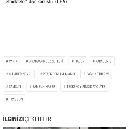
etmekteler” diye konuştu. (DHA)
CANİK
DİYARBAKIR LEZZETLERİ
HABER
KARADENİZ
O HABER NEYDİ
PETEK REKLAM AJANSI
SAĞLIK TURİZMİ
SAMSUN
SAMSUN HABER
TEKKEKÖY FINDIK ATÖLYESI
TRABZON
İLGİNİZİ
ÇEKEBİLİR