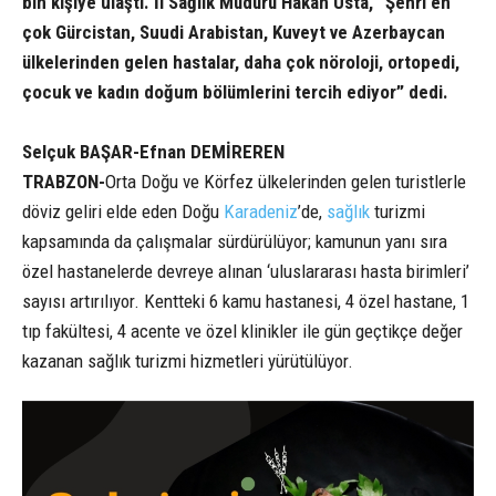
bin kişiye ulaştı. İl Sağlık Müdürü Hakan Usta, “Şehri en
çok Gürcistan, Suudi Arabistan, Kuveyt ve Azerbaycan
ülkelerinden gelen hastalar, daha çok nöroloji, ortopedi,
çocuk ve kadın doğum bölümlerini tercih ediyor” dedi.
Selçuk BAŞAR-Efnan DEMİREREN
TRABZON-
Orta Doğu ve Körfez ülkelerinden gelen turistlerle
döviz geliri elde eden Doğu
Karadeniz
’de,
sağlık
turizmi
kapsamında da çalışmalar sürdürülüyor; kamunun yanı sıra
özel hastanelerde devreye alınan ‘uluslararası hasta birimleri’
sayısı artırılıyor. Kentteki 6 kamu hastanesi, 4 özel hastane, 1
tıp fakültesi, 4 acente ve özel klinikler ile gün geçtikçe değer
kazanan sağlık turizmi hizmetleri yürütülüyor.