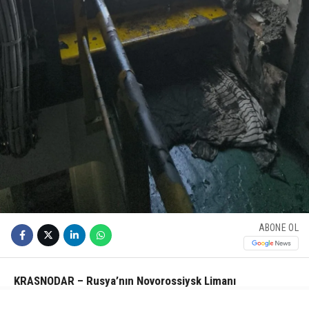
ABONE OL
KRASNODAR – Rusya’nın Novorossiysk Limanı
açıklarındaki Türk bayraklı “MV Güllük” kuru yük gemisine