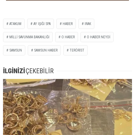
ATAKUM
AY IŞIĞI SPA
HABER
IRAK
MİLLİ SAVUNMA BAKANLIĞI
O HABER
O HABER NEYDİ
SAMSUN
SAMSUN HABER
TERÖRİST
İLGİNİZİ
ÇEKEBİLİR