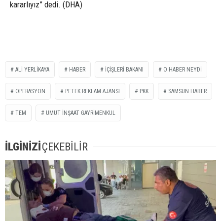
kararlıyız” dedi. (DHA)
ALİ YERLİKAYA
HABER
İÇİŞLERİ BAKANI
O HABER NEYDİ
OPERASYON
PETEK REKLAM AJANSI
PKK
SAMSUN HABER
TEM
UMUT İNŞAAT GAYRİMENKUL
İLGİNİZİ
ÇEKEBİLİR