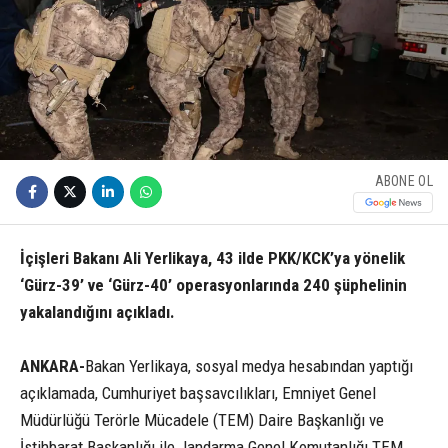
ABONE OL
İçişleri Bakanı Ali Yerlikaya, 43 ilde PKK/KCK’ya yönelik
‘Gürz-39’ ve ‘Gürz-40’ operasyonlarında 240 şüphelinin
yakalandığını açıkladı.
ANKARA-
Bakan Yerlikaya, sosyal medya hesabından yaptığı
açıklamada, Cumhuriyet başsavcılıkları, Emniyet Genel
Müdürlüğü Terörle Mücadele (TEM) Daire Başkanlığı ve
İstihbarat Başkanlığı ile Jandarma Genel Komutanlığı TEM