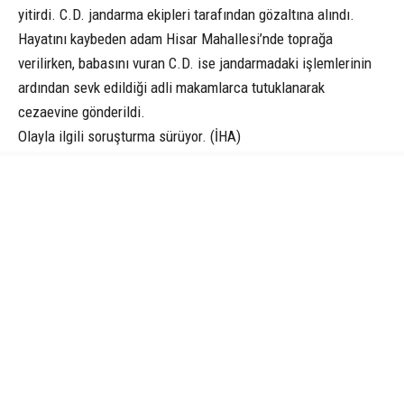
yitirdi. C.D. jandarma ekipleri tarafından gözaltına alındı.
Hayatını kaybeden adam Hisar Mahallesi’nde toprağa
verilirken, babasını vuran C.D. ise jandarmadaki işlemlerinin
ardından sevk edildiği adli makamlarca tutuklanarak
cezaevine gönderildi.
Olayla ilgili soruşturma sürüyor. (İHA)
AYDIN
CANIK
DOMUZ
HABER
O HABER NEYDI
PETEK REKLAM AJANSI
SAMSUN
SAMSUN HABER
İLGİNİZİ
ÇEKEBİLİR