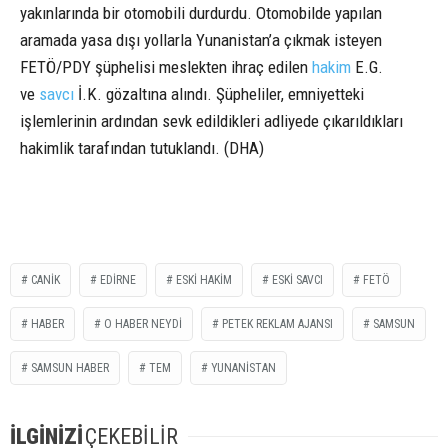
yakınlarında bir otomobili durdurdu. Otomobilde yapılan
aramada yasa dışı yollarla Yunanistan’a çıkmak isteyen
FETÖ/PDY şüphelisi meslekten ihraç edilen
hakim
E.G.
ve
savcı
İ.K. gözaltına alındı. Şüpheliler, emniyetteki
işlemlerinin ardından sevk edildikleri adliyede çıkarıldıkları
hakimlik tarafından tutuklandı. (DHA)
CANİK
EDİRNE
ESKİ HAKİM
ESKİ SAVCI
FETÖ
HABER
O HABER NEYDİ
PETEK REKLAM AJANSI
SAMSUN
SAMSUN HABER
TEM
YUNANISTAN
İLGİNİZİ
ÇEKEBİLİR