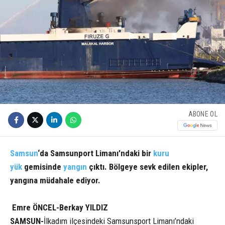
ABONE OL
Samsun
‘da Samsunport Limanı’ndaki bir
kuru
yük
gemisinde
yangın
çıktı. Bölgeye sevk edilen ekipler,
yangına müdahale ediyor.
Emre ÖNCEL-Berkay YILDIZ
SAMSUN-
İlkadım ilçesindeki Samsunsport Limanı’ndaki