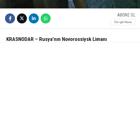
ABONE OL
KRASNODAR – Rusya’nın Novorossiysk Limanı
açıklarındaki Türk bayraklı “MV Güllük” kuru yük gemisine
insansız hava aracı (İHA) ile saldırı gerçekleştirildi.
Rusya’nın Taman kentine doğru seyreden Türk bayraklı kuru
yük gemisi MV Güllük, Novorossiysk Limanı yakınlarında İHA
saldırısına uğradı. İHA’nın geminin yaşam mahalline isabet
ettiği, can kaybı ya da yaralanma olmadığı öğrenildi. Geminin
hasar tespiti ve onarımı için İstanbul’a doğru yola çıktığı
belirtildi.