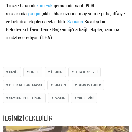
‘Firuze G’ isimli
kuru yük
gemisinde saat 09.30
sıralarında
yangın
çıktı. İhbar üzerine olay yerine polis, itfaiye
ve belediye ekipleri sevk edildi.
Samsun
Büyükşehir
Belediyesi İtfaiye Daire Başkanlığı’na bağlı ekipler, yangına
müdahale ediyor. (DHA)
CANİK
HABER
İLKADIM
O HABER NEYDİ
PETEK REKLAM AJANSI
SAMSUN
SAMSUN HABER
SAMSUNSPORT LİMANI
YANGIN
YÜK GEMİSİ
İLGİNİZİ
ÇEKEBİLİR