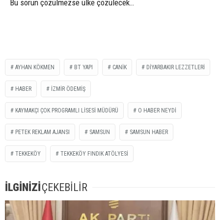
Bu sorun çözülmezse ülke çözülecek…
AYHAN KÖKMEN
BT YAPI
CANİK
DİYARBAKIR LEZZETLERİ
HABER
İZMİR ÖDEMİŞ
KAYMAKÇI ÇOK PROGRAMLI LİSESİ MÜDÜRÜ
O HABER NEYDİ
PETEK REKLAM AJANSI
SAMSUN
SAMSUN HABER
TEKKEKÖY
TEKKEKÖY FINDIK ATÖLYESI
İLGİNİZİ
ÇEKEBİLİR