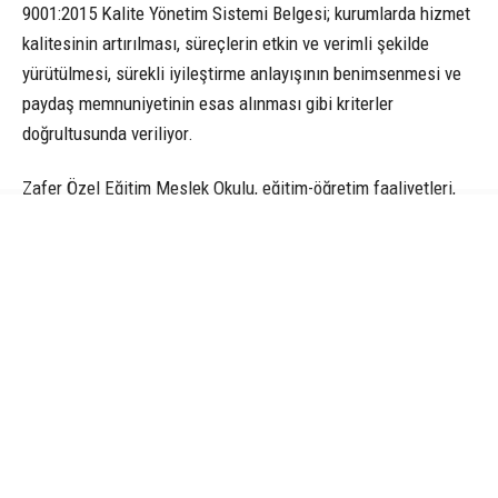
9001:2015 Kalite Yönetim Sistemi Belgesi; kurumlarda hizmet
kalitesinin artırılması, süreçlerin etkin ve verimli şekilde
yürütülmesi, sürekli iyileştirme anlayışının benimsenmesi ve
paydaş memnuniyetinin esas alınması gibi kriterler
doğrultusunda veriliyor.
Zafer Özel Eğitim Meslek Okulu, eğitim-öğretim faaliyetleri,
yönetim süreçleri, kurumsal işleyiş ve hizmet sunumunda
yürüttüğü sistemli çalışmalar sonucunda bu belgeyi almaya
hak kazanırken, özel eğitim alanındaki hizmet kalitesini
uluslararası standartlara uygun şekilde yürüttüğünü de
belgelemiş oldu. Özel bireylerin eğitiminde öğrenci odaklı,
planlı ve sürdürülebilir bir yönetim anlayışını benimseyen
okulun elde ettiği belgenin, kurumun kalite odaklı yönetim
anlayışı ile ekip çalışmasının önemli bir göstergesi olduğu
belirtildi.