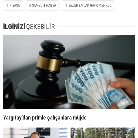
PİYASA
SAMSUN HABER
SEZER EMLAK GAYRIMENKUL
İLGİNİZİ
ÇEKEBİLİR
Yargıtay’dan primle çalışanlara müjde