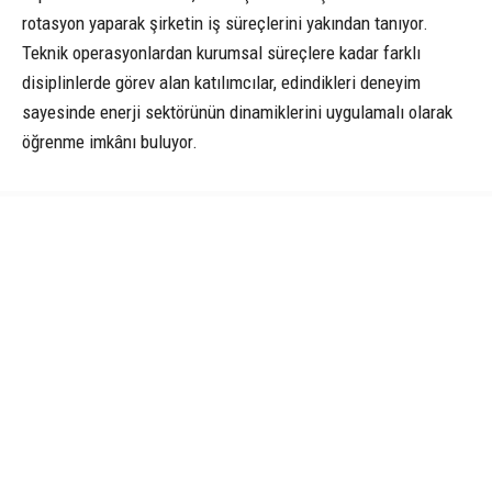
rotasyon yaparak şirketin iş süreçlerini yakından tanıyor.
Teknik operasyonlardan kurumsal süreçlere kadar farklı
disiplinlerde görev alan katılımcılar, edindikleri deneyim
sayesinde enerji sektörünün dinamiklerini uygulamalı olarak
öğrenme imkânı buluyor.
Program boyunca katılımcılar, edindikleri bilgi ve deneyimi
proje çalışmalarıyla ortaya koyarak gelişim süreçlerini
tamamlıyor. Bu süreç boyunca teknik ve kişisel gelişim
eğitimlerine katılan genç yetenekler, alanında uzman
isimlerden mentorluk desteği alıyor ve gerçek iş süreçlerinde
aktif sorumluluk üstlenerek profesyonel hayata hazırlanıyor.
Mesleki bilgi ve becerilerin yanı sıra analitik düşünme,
problem çözme, ekip çalışması, iletişim ve proje yönetimi gibi