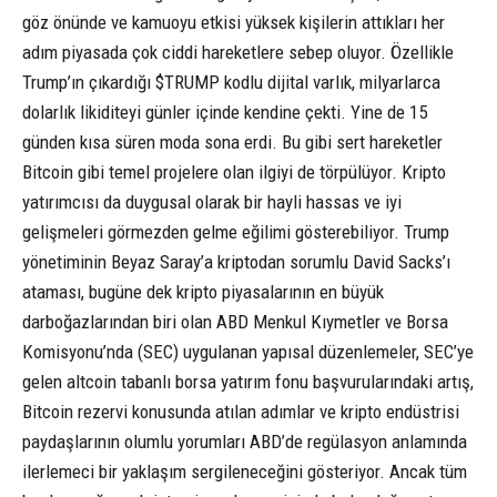
göz önünde ve kamuoyu etkisi yüksek kişilerin attıkları her
adım piyasada çok ciddi hareketlere sebep oluyor. Özellikle
Trump’ın çıkardığı $TRUMP kodlu dijital varlık, milyarlarca
dolarlık likiditeyi günler içinde kendine çekti. Yine de 15
günden kısa süren moda sona erdi. Bu gibi sert hareketler
Bitcoin gibi temel projelere olan ilgiyi de törpülüyor. Kripto
yatırımcısı da duygusal olarak bir hayli hassas ve iyi
gelişmeleri görmezden gelme eğilimi gösterebiliyor. Trump
yönetiminin Beyaz Saray’a kriptodan sorumlu David Sacks’ı
ataması, bugüne dek kripto piyasalarının en büyük
darboğazlarından biri olan ABD Menkul Kıymetler ve Borsa
Komisyonu’nda (SEC) uygulanan yapısal düzenlemeler, SEC’ye
gelen altcoin tabanlı borsa yatırım fonu başvurularındaki artış,
Bitcoin rezervi konusunda atılan adımlar ve kripto endüstrisi
paydaşlarının olumlu yorumları ABD’de regülasyon anlamında
ilerlemeci bir yaklaşım sergileneceğini gösteriyor. Ancak tüm