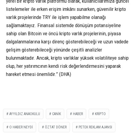
yerel bir kripto varlık platformu olarak, kullanıcılarımıza güncel
listelemeler ile erken erişim imkânı sunarken, güvenilir kripto
varlık projelerinde TRY ile işlem yapabilme olanağı
sağlamaktayız. Finansal sistemde dönüşüm potansiyeline
sahip olan Bitcoin ve öncü kripto varlık projelerinin, piyasa
dalgalanmalarına karşı direnç gösterebileceği ve uzun vadede
gelişim gösterebileceği yönünde çeşitli analizler
bulunmaktadır. Ancak, kripto varlıklar yüksek volatiliteye sahip
olup, her yatırımcının kendi risk değerlendirmesini yaparak
hareket etmesi önemlidir.” (DHA)
AYYILDIZ ANAOKULU
CANİK
HABER
KRİPTO
O HABER NEYDİ
ÖZTAT DÖNER
PETEK REKLAM AJANSI