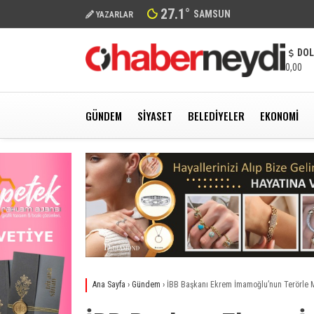
27.1
°
SAMSUN
YAZARLAR
DO
0,00
GÜNDEM
SIYASET
BELEDIYELER
EKONOMI
Ana Sayfa
›
Gündem
›
İBB Başkanı Ekrem İmamoğlu’nun Terörle 