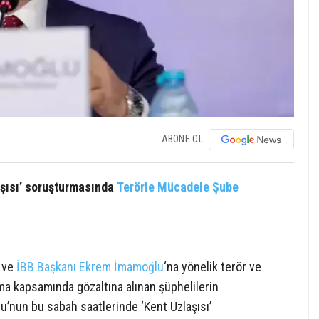
ABONE OL
aşısı’ soruşturmasında
Terörle Mücadele Şube
e ve
İBB Başkanı
Ekrem İmamoğlu
‘na yönelik terör ve
rma kapsamında gözaltına alınan şüphelilerin
’nun bu sabah saatlerinde ‘Kent Uzlaşısı’