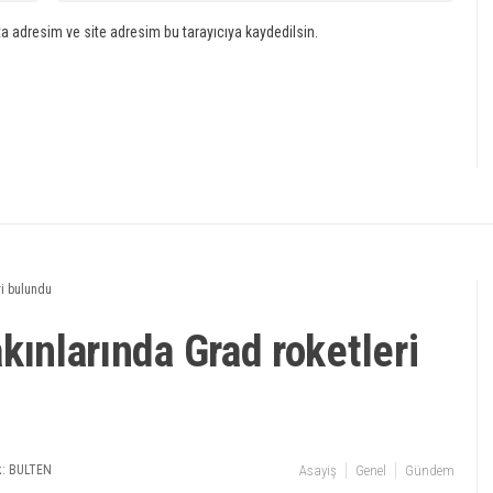
a adresim ve site adresim bu tarayıcıya kaydedilsin.
eri bulundu
yakınlarında Grad roketleri
: BULTEN
Asayiş
Genel
Gündem