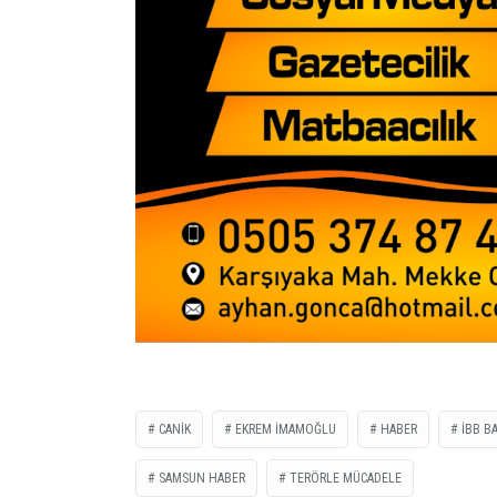
CANİK
EKREM İMAMOĞLU
HABER
İBB B
SAMSUN HABER
TERÖRLE MÜCADELE