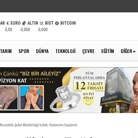
LAR
EURO
ALTIN
BİST
BITCOIN
0,00
0,000
0,000
TARIM
SPOR
DÜNYA
TEKNOLOJI
ÇEVRE
EĞITIM
DIĞER
Mücadele Şube Müdürlüğü’ndeki ifadesine başlandı