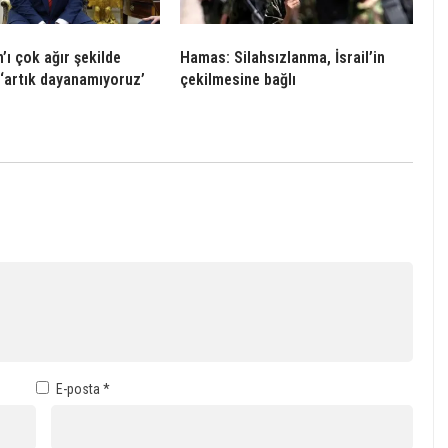
’ı çok ağır şekilde
Hamas: Silahsızlanma, İsrail’in
 ‘artık dayanamıyoruz’
çekilmesine bağlı
E-posta
*