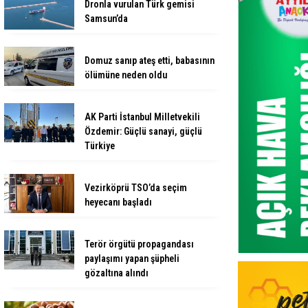
Dronla vurulan Türk gemisi
Samsun’da
Domuz sanıp ateş etti, babasının
ölümüne neden oldu
AK Parti İstanbul Milletvekili
Özdemir: Güçlü sanayi, güçlü
Türkiye
Vezirköprü TSO’da seçim
heyecanı başladı
Terör örgütü propagandası
paylaşımı yapan şüpheli
gözaltına alındı