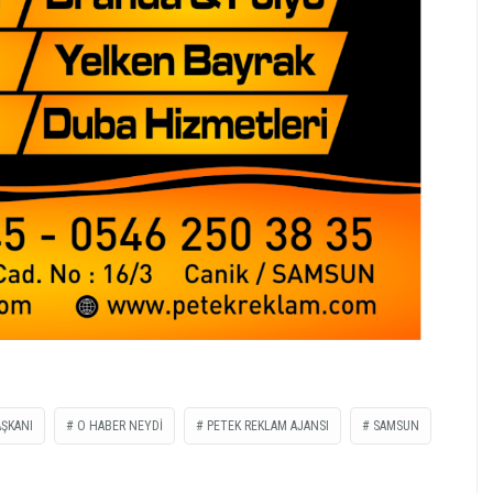
AŞKANI
O HABER NEYDİ
PETEK REKLAM AJANSI
SAMSUN