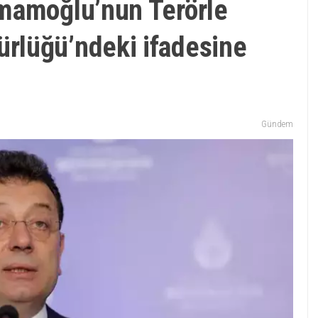
mamoğlu’nun Terörle
rlüğü’ndeki ifadesine
Gündem