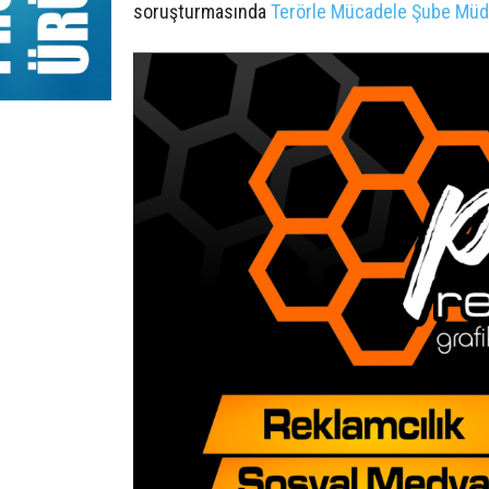
soruşturmasında
Terörle Mücadele Şube Müd