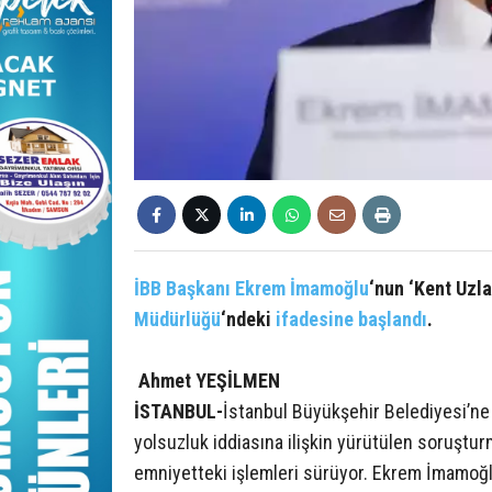
İBB Başkanı
Ekrem İmamoğlu
‘nun ‘Kent Uzl
Müdürlüğü
‘ndeki
ifadesine başlandı
.
Ahmet YEŞİLMEN
İSTANBUL-
İstanbul Büyükşehir Belediyesi’n
yolsuzluk iddiasına ilişkin yürütülen soruştu
emniyetteki işlemleri sürüyor. Ekrem İmamoğlu