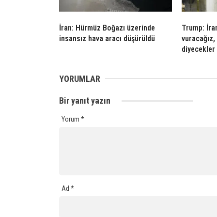
İran: Hürmüz Boğazı üzerinde
Trump: İran
insansız hava aracı düşürüldü
vuracağız,
diyecekler
YORUMLAR
Bir yanıt yazın
Yorum
*
Ad
*