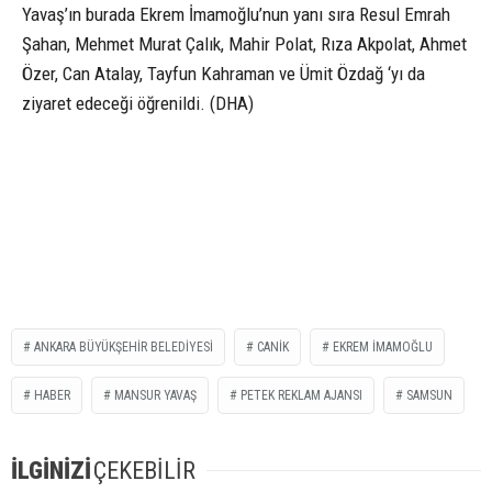
Yavaş’ın burada Ekrem İmamoğlu’nun yanı sıra Resul Emrah
Şahan, Mehmet Murat Çalık, Mahir Polat, Rıza Akpolat, Ahmet
Özer, Can Atalay, Tayfun Kahraman ve Ümit Özdağ ‘yı da
ziyaret edeceği öğrenildi. (DHA)
ANKARA BÜYÜKŞEHİR BELEDİYESİ
CANİK
EKREM İMAMOĞLU
HABER
MANSUR YAVAŞ
PETEK REKLAM AJANSI
SAMSUN
İLGİNİZİ
ÇEKEBİLİR