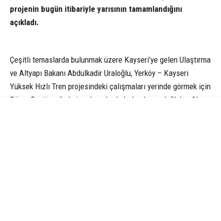
projenin bugün itibariyle yarısının tamamlandığını
açıkladı.
Çeşitli temaslarda bulunmak üzere Kayseri’ye gelen Ulaştırma
ve Altyapı Bakanı Abdulkadir Uraloğlu, Yerköy – Kayseri
Yüksek Hızlı Tren projesindeki çalışmaları yerinde görmek için
Düver Şantiyesi’nde incelemelerde bulundu. uraloğlu’na Ak
Parti Genel Başkanvekili Mustafa Elitaş da eşlik etti. Burada
yetkililer ve il protokolünden çalışmalar hakkında bilgi alan
Bakan Uraloğlu, incelemelerin ardından değerlendirmelerde
bulundu. Ulaştırma ve Altyapı Bakanı Abdulkadir Uraloğlu;
“Ülkemizdeki en önemli demiryolu projelerinden biri olan
Yerköy – Kayseri Yüksek Hızlı Tren Projemizdeki son durumu
yerinde değerlendirmek için Düver şantiyemizde bir araya
geldik. Çalışma arkadaşlarımızdan projeyle ilgili detaylı bilgi
aldık. Ulaştırma; ticaretin güvenliğini, üretimin sürekliliğini,