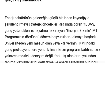
gerçekleştirilebilecek.
Enerji sektörünün geleceğini güçlü bir insan kaynağıyla
şekillendirmeyi stratejik öncelikleri arasında gören YEDAŞ,
genç yetenekleri iş hayatına hazırlayan “Enerjim Sizinle” MT
Programı’nın dördüncü dönem başvurularını almaya başladı.
Üniversiteden yeni mezun olan veya kariyerinin ilk yılındaki
genç profesyonellere yönelik hazırlanan program, katılımcılara
yalnızca mesleki deneyim değil; farklı iş alanlarını yakından
tanıma, yetkinliklerini geliştirme ve enerji sektörünü bütüncül
bir bakış açısıyla deneyimleme fırsatı sunuyor.
Kariyerin ilk adımı, kapsamlı bir gelişim yolculuğuna
dönüşüyor
Toplam 18 ay süren “Enerjim Sizinle” MT Programı