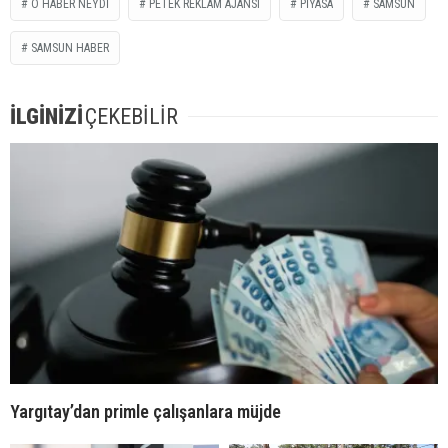
O HABER NEYDİ
PETEK REKLAM AJANSI
PİYASA
SAMSUN
SAMSUN HABER
İLGİNİZİ
ÇEKEBİLİR
Yargıtay’dan primle çalışanlara müjde