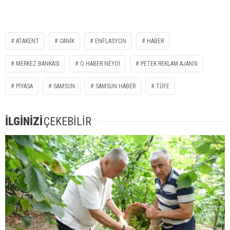
ATAKENT
CANİK
ENFLASYON
HABER
MERKEZ BANKASI
O HABER NEYDİ
PETEK REKLAM AJANSI
PİYASA
SAMSUN
SAMSUN HABER
TÜFE
İLGİNİZİ
ÇEKEBİLİR