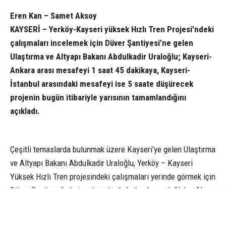
Eren Kan – Samet Aksoy
KAYSERİ – Yerköy-Kayseri yüksek Hızlı Tren Projesi’ndeki
çalışmaları incelemek için Düver Şantiyesi’ne gelen
Ulaştırma ve Altyapı Bakanı Abdulkadir Uraloğlu; Kayseri-
Ankara arası mesafeyi 1 saat 45 dakikaya, Kayseri-
İstanbul arasındaki mesafeyi ise 5 saate düşürecek
projenin bugün itibariyle yarısının tamamlandığını
açıkladı.
Çeşitli temaslarda bulunmak üzere Kayseri’ye gelen Ulaştırma
ve Altyapı Bakanı Abdulkadir Uraloğlu, Yerköy – Kayseri
Yüksek Hızlı Tren projesindeki çalışmaları yerinde görmek için
Düver Şantiyesi’nde incelemelerde bulundu. uraloğlu’na Ak
Parti Genel Başkanvekili Mustafa Elitaş da eşlik etti. Burada
yetkililer ve il protokolünden çalışmalar hakkında bilgi alan