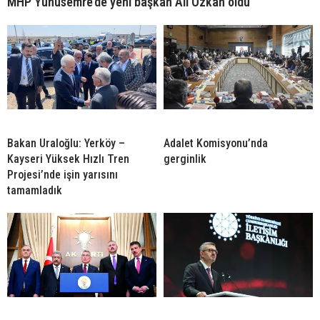
MHP Yunusemre’de yeni başkan Ali Özkan oldu
Bakan Uraloğlu: Yerköy –
Adalet Komisyonu’nda
Kayseri Yüksek Hızlı Tren
gerginlik
Projesi’nde işin yarısını
tamamladık