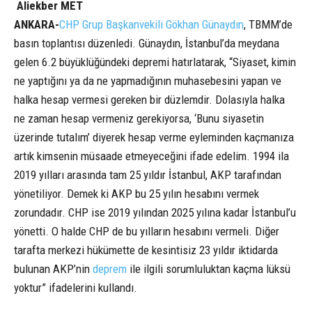
Aliekber MET
ANKARA-
CHP Grup Başkanvekili Gökhan Günaydın
, TBMM’de
basın toplantısı düzenledi. Günaydın, İstanbul’da meydana
gelen 6.2 büyüklüğündeki depremi hatırlatarak, “Siyaset, kimin
ne yaptığını ya da ne yapmadığının muhasebesini yapan ve
halka hesap vermesi gereken bir düzlemdir. Dolasıyla halka
ne zaman hesap vermeniz gerekiyorsa, ‘Bunu siyasetin
üzerinde tutalım’ diyerek hesap verme eyleminden kaçmanıza
artık kimsenin müsaade etmeyeceğini ifade edelim. 1994 ila
2019 yılları arasında tam 25 yıldır İstanbul, AKP tarafından
yönetiliyor. Demek ki AKP bu 25 yılın hesabını vermek
zorundadır. CHP ise 2019 yılından 2025 yılına kadar İstanbul’u
yönetti. O halde CHP de bu yılların hesabını vermeli. Diğer
tarafta merkezi hükümette de kesintisiz 23 yıldır iktidarda
bulunan AKP’nin
deprem
ile ilgili sorumluluktan kaçma lüksü
yoktur” ifadelerini kullandı.