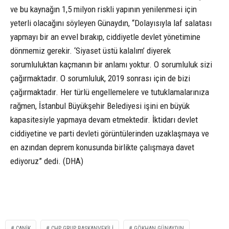
ve bu kaynağın 1,5 milyon riskli yapının yenilenmesi için
yeterli olacağını söyleyen Günaydın, “Dolayısıyla laf salatası
yapmayı bir an evvel bırakıp, ciddiyetle devlet yönetimine
dönmemiz gerekir. ‘Siyaset üstü kalalım’ diyerek
sorumluluktan kaçmanın bir anlamı yoktur. O sorumluluk sizi
çağırmaktadır. O sorumluluk, 2019 sonrası için de bizi
çağırmaktadır. Her türlü engellemelere ve tutuklamalarınıza
rağmen, İstanbul Büyükşehir Belediyesi işini en büyük
kapasitesiyle yapmaya devam etmektedir. İktidarı devlet
ciddiyetine ve parti devleti görüntülerinden uzaklaşmaya ve
en azından deprem konusunda birlikte çalışmaya davet
ediyoruz” dedi. (DHA)
CANİK
CHP GRUP BAŞKANVEKİLİ
GÖKHAN GÜNAYDIN