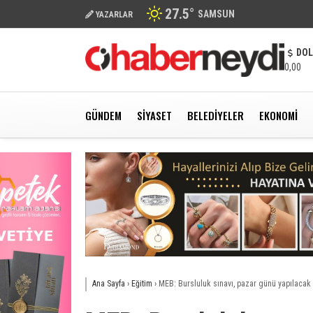
27.5
°
SAMSUN
YAZARLAR
DO
0,00
GÜNDEM
SIYASET
BELEDIYELER
EKONOMI
Ana Sayfa
›
Eğitim
›
MEB: Bursluluk sınavı, pazar günü yapılacak