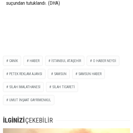
suçundan tutuklandı. (DHA)
CANİK
HABER
İSTANBUL ATAŞEHİR
O HABER NEYDİ
PETEK REKLAM AJANSI
SAMSUN
SAMSUN HABER
SİLAH İMALATHANESİ
SİLAH TİCARETİ
UMUT İNŞAAT GAYRİMENKUL
İLGİNİZİ
ÇEKEBİLİR