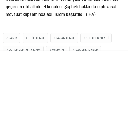
geçirilen etil alkole el konuldu. Şüpheli hakkında ilgili yasal
mevzuat kapsamında adli işlem başlatıldı. (İHA)
CANIK
ETİL ALKOL
KAÇAK ALKOL
O HABER NEYDI
PETEK REKLAM AJANSI
SAMSUN
SAMSUN HABER
İLGİNİZİ
ÇEKEBİLİR