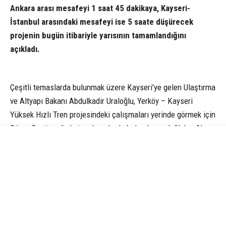
Ankara arası mesafeyi 1 saat 45 dakikaya, Kayseri-
İstanbul arasındaki mesafeyi ise 5 saate düşürecek
projenin bugün itibariyle yarısının tamamlandığını
açıkladı.
Çeşitli temaslarda bulunmak üzere Kayseri’ye gelen Ulaştırma
ve Altyapı Bakanı Abdulkadir Uraloğlu, Yerköy – Kayseri
Yüksek Hızlı Tren projesindeki çalışmaları yerinde görmek için
Düver Şantiyesi’nde incelemelerde bulundu. uraloğlu’na Ak
Parti Genel Başkanvekili Mustafa Elitaş da eşlik etti. Burada
yetkililer ve il protokolünden çalışmalar hakkında bilgi alan
Bakan Uraloğlu, incelemelerin ardından değerlendirmelerde
bulundu. Ulaştırma ve Altyapı Bakanı Abdulkadir Uraloğlu;
“Ülkemizdeki en önemli demiryolu projelerinden biri olan
Yerköy – Kayseri Yüksek Hızlı Tren Projemizdeki son durumu
yerinde değerlendirmek için Düver şantiyemizde bir araya