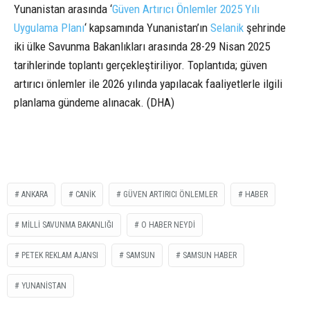
Yunanistan arasında ‘
Güven Artırıcı Önlemler 2025 Yılı
Uygulama Planı
‘ kapsamında Yunanistan’ın
Selanik
şehrinde
iki ülke Savunma Bakanlıkları arasında 28-29 Nisan 2025
tarihlerinde toplantı gerçekleştiriliyor. Toplantıda; güven
artırıcı önlemler ile 2026 yılında yapılacak faaliyetlerle ilgili
planlama gündeme alınacak. (DHA)
ANKARA
CANİK
GÜVEN ARTIRICI ÖNLEMLER
HABER
MİLLİ SAVUNMA BAKANLIĞI
O HABER NEYDİ
PETEK REKLAM AJANSI
SAMSUN
SAMSUN HABER
YUNANİSTAN