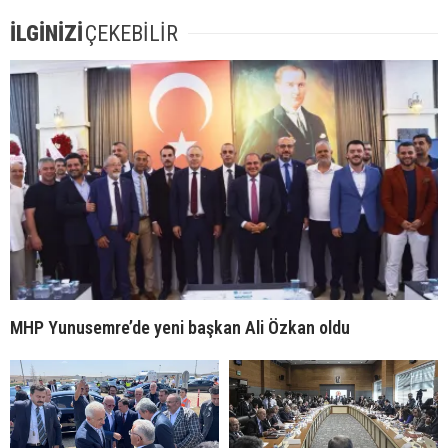
İLGİNİZİ
ÇEKEBİLİR
MHP Yunusemre’de yeni başkan Ali Özkan oldu