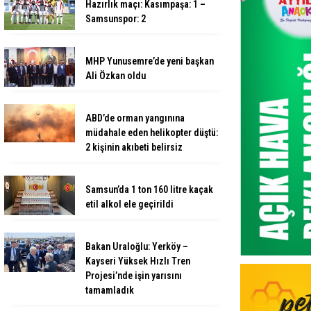
Hazırlık maçı: Kasımpaşa: 1 –
Samsunspor: 2
MHP Yunusemre’de yeni başkan
Ali Özkan oldu
ABD’de orman yangınına
müdahale eden helikopter düştü:
2 kişinin akıbeti belirsiz
Samsun’da 1 ton 160 litre kaçak
etil alkol ele geçirildi
Bakan Uraloğlu: Yerköy –
Kayseri Yüksek Hızlı Tren
Projesi’nde işin yarısını
tamamladık