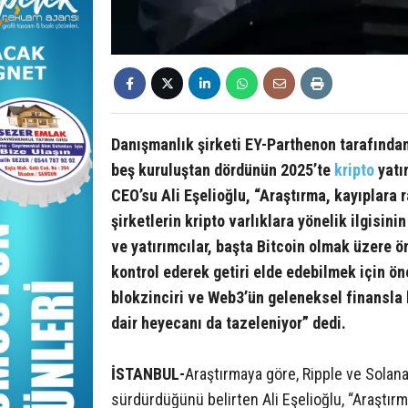
Danışmanlık şirketi EY-Parthenon tarafından
beş kuruluştan dördünün 2025’te
kripto
yatır
CEO’su Ali Eşelioğlu, “Araştırma, kayıplara
şirketlerin kripto varlıklara yönelik ilgisin
ve yatırımcılar, başta Bitcoin olmak üzere öne
kontrol ederek getiri elde edebilmek için öne
blokzinciri ve Web3’ün geleneksel finansla k
dair heyecanı da tazeleniyor” dedi.
İSTANBUL-
Araştırmaya göre, Ripple ve Solan
sürdürdüğünü belirten Ali Eşelioğlu, “Araştır