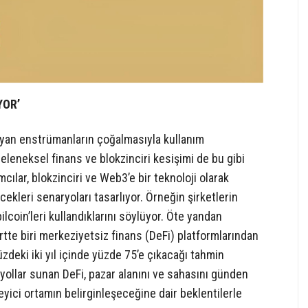
YOR’
aşıyan enstrümanların çoğalmasıyla kullanım
Geleneksel finans ve blokzinciri kesişimi de bu gibi
mcılar, blokzinciri ve Web3’e bir teknoloji olarak
cekleri senaryoları tasarlıyor. Örneğin şirketlerin
bilcoin’leri kullandıklarını söylüyor. Öte yandan
örtte biri merkeziyetsiz finans (DeFi) platformlarından
zdeki iki yıl içinde yüzde 75’e çıkacağı tahmin
i yollar sunan DeFi, pazar alanını ve sahasını günden
yici ortamın belirginleşeceğine dair beklentilerle