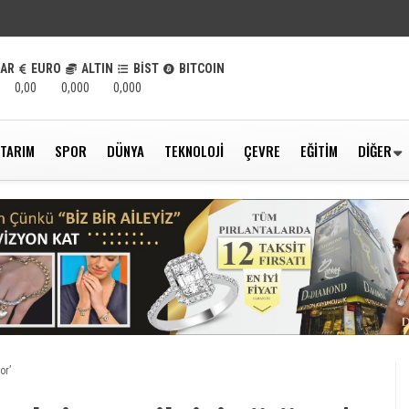
LAR
EURO
ALTIN
BİST
BITCOIN
0,00
0,000
0,000
TARIM
SPOR
DÜNYA
TEKNOLOJI
ÇEVRE
EĞITIM
DIĞER
or’