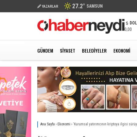
27.2
°
SAMSUN
YAZARLAR
DO
0,00
GÜNDEM
SIYASET
BELEDIYELER
EKONOMI
Ana Sayfa
›
Ekonomi
›
‘Kurumsal yatırımcının kriptoya ilgisi sürüy