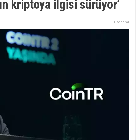
n kriptoya ilgisi sürüyor’
Ekonomi